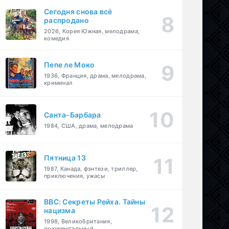
Сегодня снова всё
распродано
2026, Корея Южная, мелодрама,
комедия
Пепе ле Моко
1936, Франция, драма, мелодрама,
криминал
Санта-Барбара
1984, США, драма, мелодрама
Пятница 13
1987, Канада, фэнтези, триллер,
приключения, ужасы
BBC: Секреты Рейха. Тайны
нацизма
1998, Великобритания,
документальный