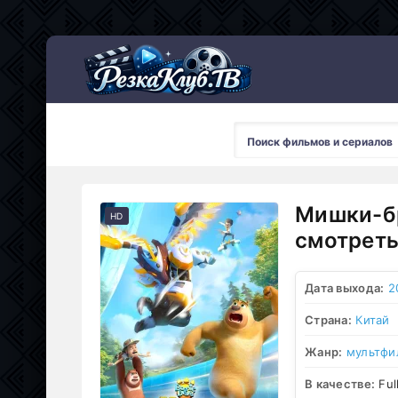
Мультсериалы
Мишки-бр
HD
смотреть
Дата выхода:
2
Страна:
Китай
Жанр:
мультфи
В качестве:
Ful