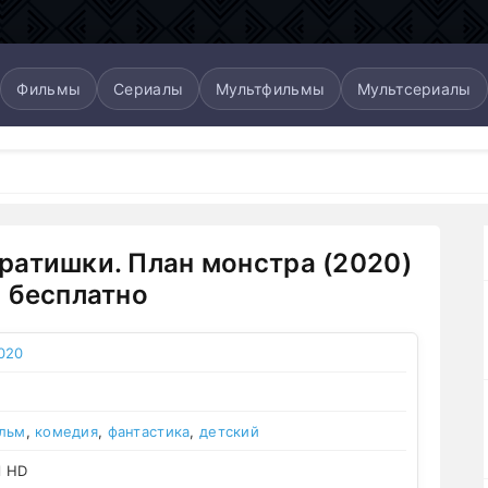
Фильмы
Сериалы
Мультфильмы
Мультсериалы
атишки. План монстра (2020)
 бесплатно
020
льм
,
комедия
,
фантастика
,
детский
l HD