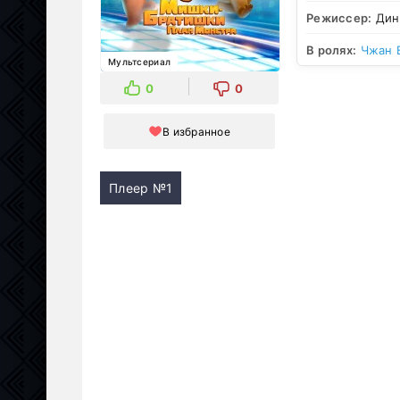
Режиссер:
Дин
В ролях:
Чжан 
Мультсериал
0
0
В избранное
Плеер №1