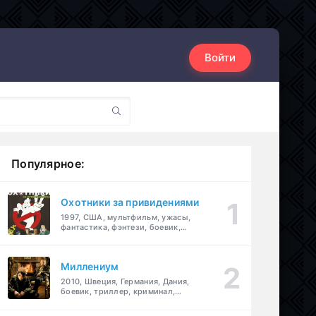
Войти
Популярное:
Охотники за привидениями
1997, США, мультфильм, ужасы,
фантастика, фэнтези, боевик,
комедия, приключения, семейный
Миллениум
2010, Швеция, Германия, Дания,
боевик, триллер, криминал,
детектив