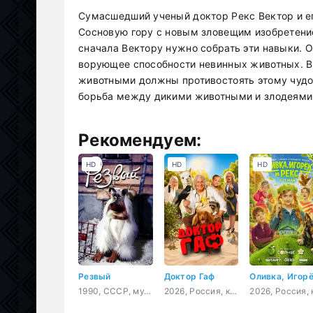
Сумасшедший ученый доктор Рекс Вектор и е
Сосновую гору с новым зловещим изобретени
сначала Вектору нужно собрать эти навыки. 
ворующее способности невинных животных. В
животными должны противостоять этому чудо
борьба между дикими животными и злодеями
Рекомендуем:
HD
HD
HD
Резвый
Доктор Гаф
1990, СССР, мультфильм, короткометражка
2026, Россия, комедия, фэнтези, семейный