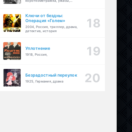
короткометражка, ужасы,
фэнтези, драма
Ключи от бездны:
Операция «Голем»
2004, Россия, триллер, драма,
детектив, история
Уплотнение
1918, Россия,
Безрадостный переулок
1925, Германия, драма