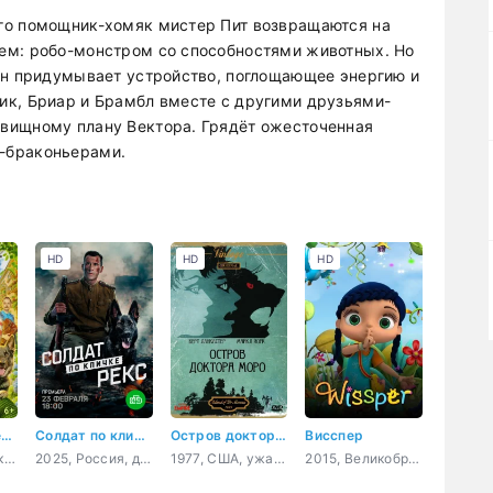
го помощник-хомяк мистер Пит возвращаются на
ем: робо-монстром со способностями животных. Но
Он придумывает устройство, поглощающее энергию и
ик, Бриар и Брамбл вместе с другими друзьями-
вищному плану Вектора. Грядёт ожесточенная
-браконьерами.
HD
HD
HD
Оливка, Игорёк и Рекс
Солдат по кличке Рекс
Остров доктора Моро
Висспер
2026, Россия, комедия, семейный
2025, Россия, драма, военный
1977, США, ужасы, фантастика, фэнтези, триллер, мелодрама, приключения
2015, Великобритания, мультфильм