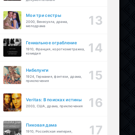
Мои три сестры
2000, Венесуэла, драма,
мелодрама
Гениальное ограбление
1910, Франция, короткометражка,
комедия
Нибелунги
1924, Германия, фэнтези, драма,
приключения
Veritas: В поисках истины
2003, США, драма, приключения
Пиковая дама
1910, Российская империя,