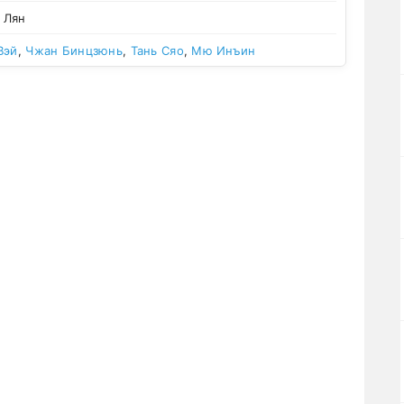
 Лян
Вэй
,
Чжан Бинцзюнь
,
Тань Сяо
,
Мю Инъин