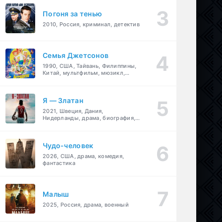
Погоня за тенью
2010, Россия, криминал, детектив
Семья Джетсонов
1990, США, Тайвань, Филиппины,
Китай, мультфильм, мюзикл,
фантастика, комедия, семейный
Я — Златан
2021, Швеция, Дания,
Нидерланды, драма, биография,
спорт
Чудо-человек
2026, США, драма, комедия,
фантастика
Малыш
2025, Россия, драма, военный