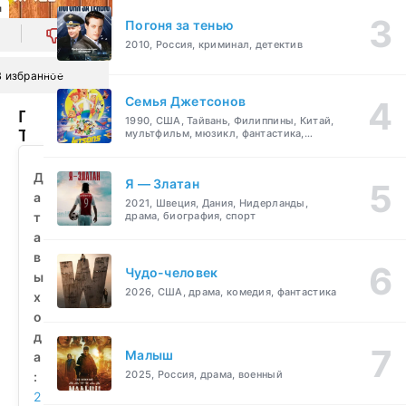
л
Погоня за тенью
0
2010, Россия, криминал, детектив
В избранное
Семья Джетсонов
Приключения
1990, США, Тайвань, Филиппины, Китай,
Тома
мультфильм, мюзикл, фантастика,
комедия, семейный
Сойера
(2020)
Д
Я — Златан
смотреть
а
2021, Швеция, Дания, Нидерланды,
бесплатно
т
драма, биография, спорт
а
в
Чудо-человек
ы
2026, США, драма, комедия, фантастика
х
о
д
Малыш
а
2025, Россия, драма, военный
:
2