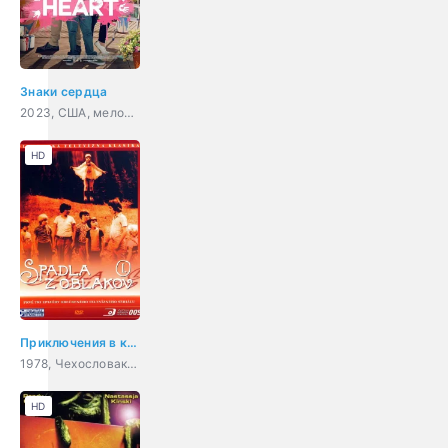
Знаки сердца
2023, США, мелодрама, комедия, семейный
HD
Приключения в каникулы
1978, Чехословакия, фантастика, семейный, фэнтези, комедия, приключения
HD