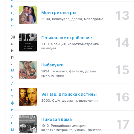
н
ц
Мои три сестры
и
2000, Венесуэла, драма, мелодрама
я
Ж
Гениальное ограбление
а
1910, Франция, короткометражка,
комедия
н
р
:
Нибелунги
м
1924, Германия, фэнтези, драма,
приключения
у
л
ь
Veritas: В поисках истины
т
2003, США, драма, приключения
ф
и
л
Пиковая дама
ь
1910, Российская империя,
м
короткометражка, ужасы, фэнтези,
драма