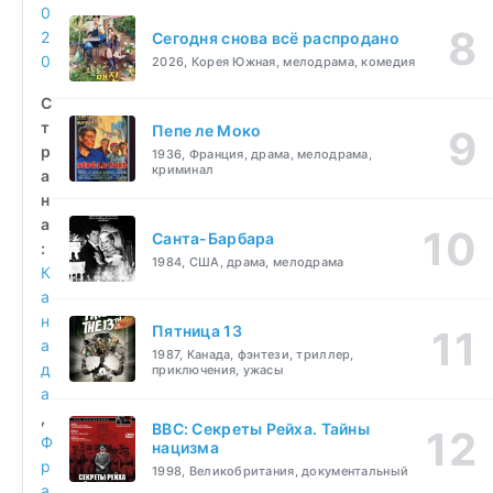
0
2
Сегодня снова всё распродано
0
2026, Корея Южная, мелодрама, комедия
С
т
Пепе ле Моко
р
1936, Франция, драма, мелодрама,
криминал
а
н
а
Санта-Барбара
:
1984, США, драма, мелодрама
К
а
н
Пятница 13
а
1987, Канада, фэнтези, триллер,
д
приключения, ужасы
а
,
BBC: Секреты Рейха. Тайны
Ф
нацизма
р
1998, Великобритания, документальный
а