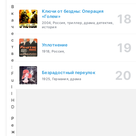
В
Ключи от бездны: Операция
к
«Голем»
а
2004, Россия, триллер, драма, детектив,
ч
история
е
с
Уплотнение
т
1918, Россия,
в
е
:
Безрадостный переулок
F
1925, Германия, драма
u
l
l
H
D
Р
е
ж