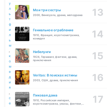
у
л
Мои три сестры
ь
2000, Венесуэла, драма, мелодрама
т
ф
и
Гениальное ограбление
л
1910, Франция, короткометражка,
комедия
ь
м
,
Нибелунги
к
1924, Германия, фэнтези, драма,
приключения
о
м
е
Veritas: В поисках истины
д
2003, США, драма, приключения
и
я
,
Пиковая дама
с
1910, Российская империя,
е
короткометражка, ужасы, фэнтези,
драма