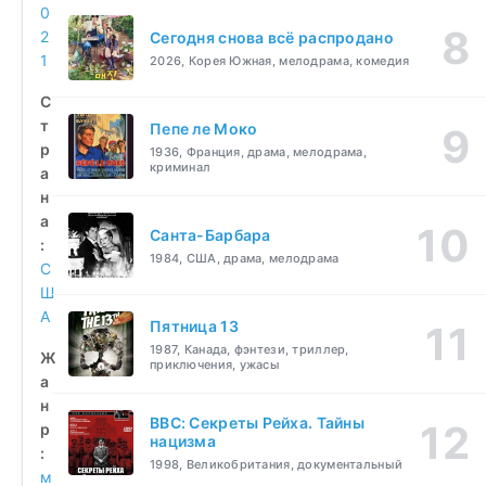
0
2
Сегодня снова всё распродано
1
2026, Корея Южная, мелодрама, комедия
С
т
Пепе ле Моко
р
1936, Франция, драма, мелодрама,
криминал
а
н
а
Санта-Барбара
:
1984, США, драма, мелодрама
С
Ш
А
Пятница 13
1987, Канада, фэнтези, триллер,
Ж
приключения, ужасы
а
н
BBC: Секреты Рейха. Тайны
р
нацизма
:
1998, Великобритания, документальный
м