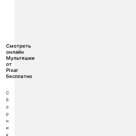
Смотреть
онлайн
Мультяшки
от
Pixar
бесплатно
С
б
о
р
н
и
к