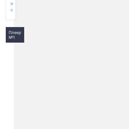
е
с
Плеер
№1