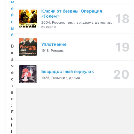
м
е
Ключи от бездны: Операция
й
«Голем»
н
2004, Россия, триллер, драма, детектив,
история
ы
й
Уплотнение
В
1918, Россия,
к
а
ч
Безрадостный переулок
е
1925, Германия, драма
с
т
в
е
:
F
u
l
l