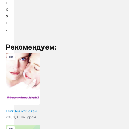
i
x
a
r
.
Рекомендуем:
HD
Если бы эти стены могли говорить 2
2000, США, драма, мелодрама