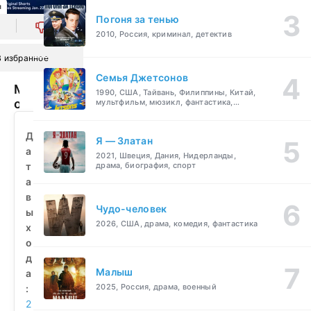
л
Погоня за тенью
0
2010, Россия, криминал, детектив
В избранное
Семья Джетсонов
Мультяшки
1990, США, Тайвань, Филиппины, Китай,
от
мультфильм, мюзикл, фантастика,
комедия, семейный
Pixar
(2021)
Д
Я — Златан
смотреть
а
2021, Швеция, Дания, Нидерланды,
бесплатно
т
драма, биография, спорт
а
в
Чудо-человек
ы
2026, США, драма, комедия, фантастика
х
о
д
Малыш
а
2025, Россия, драма, военный
:
2