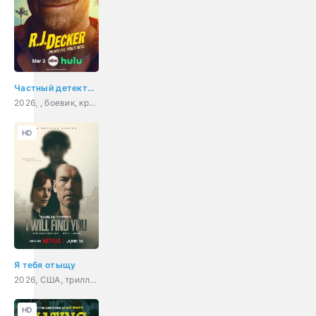
Частный детектив Эр Джей Декер
2026, , боевик, криминал
HD
Я тебя отыщу
2026, США, триллер, драма, криминал, детектив
HD