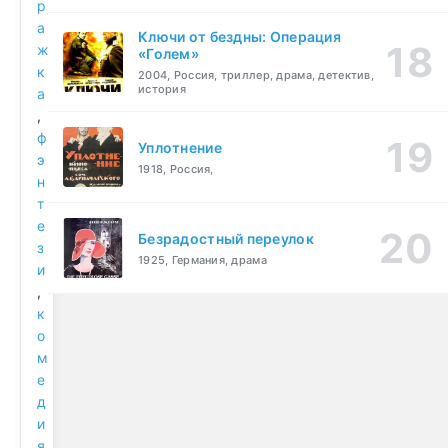
р
а
Ключи от бездны: Операция
ж
«Голем»
к
2004, Россия, триллер, драма, детектив,
история
а
,
ф
Уплотнение
э
1918, Россия,
н
т
е
Безрадостный переулок
з
1925, Германия, драма
и
,
к
о
м
е
д
и
я