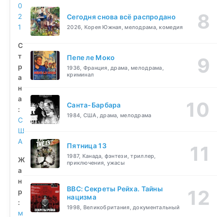
0
2
Сегодня снова всё распродано
1
2026, Корея Южная, мелодрама, комедия
С
т
Пепе ле Моко
р
1936, Франция, драма, мелодрама,
криминал
а
н
а
Санта-Барбара
:
1984, США, драма, мелодрама
С
Ш
А
Пятница 13
1987, Канада, фэнтези, триллер,
Ж
приключения, ужасы
а
н
BBC: Секреты Рейха. Тайны
р
нацизма
:
1998, Великобритания, документальный
м