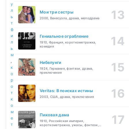
у
л
Мои три сестры
ь
2000, Венесуэла, драма, мелодрама
т
ф
и
Гениальное ограбление
л
1910, Франция, короткометражка,
комедия
ь
м
,
Нибелунги
к
1924, Германия, фэнтези, драма,
приключения
о
р
о
Veritas: В поисках истины
т
2003, США, драма, приключения
к
о
м
Пиковая дама
е
1910, Российская империя,
т
короткометражка, ужасы, фэнтези,
драма