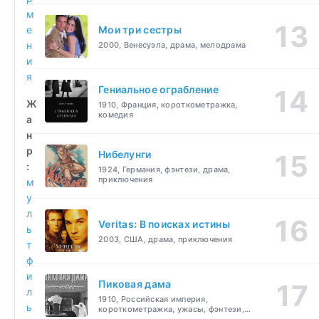
м
е
Мои три сестры
н
2000, Венесуэла, драма, мелодрама
и
я
Гениальное ограбление
Ж
1910, Франция, короткометражка,
комедия
а
н
р
Нибелунги
:
1924, Германия, фэнтези, драма,
приключения
м
у
л
Veritas: В поисках истины
ь
2003, США, драма, приключения
т
ф
и
Пиковая дама
л
1910, Российская империя,
ь
короткометражка, ужасы, фэнтези,
драма