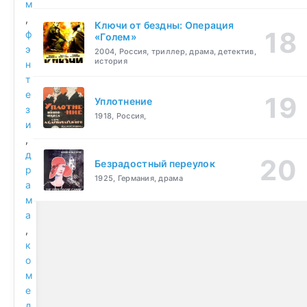
м
,
Ключи от бездны: Операция
ф
«Голем»
э
2004, Россия, триллер, драма, детектив,
история
н
т
е
Уплотнение
з
1918, Россия,
и
,
д
Безрадостный переулок
р
1925, Германия, драма
а
м
а
,
к
о
м
е
д