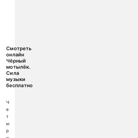
Смотреть
онлайн
Чёрный
мотылёк.
Сила
музыки
бесплатно
Ч
е
т
ы
р
н