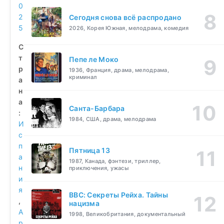
0
2
Сегодня снова всё распродано
5
2026, Корея Южная, мелодрама, комедия
С
т
Пепе ле Моко
р
1936, Франция, драма, мелодрама,
криминал
а
н
а
Санта-Барбара
:
1984, США, драма, мелодрама
И
с
п
Пятница 13
а
1987, Канада, фэнтези, триллер,
н
приключения, ужасы
и
я
BBC: Секреты Рейха. Тайны
,
нацизма
А
1998, Великобритания, документальный
р