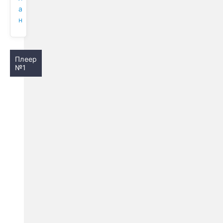
а
н
Плеер
№1