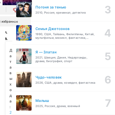
л
Погоня за тенью
0
2010, Россия, криминал, детектив
В избранное
Семья Джетсонов
Чёрный
1990, США, Тайвань, Филиппины, Китай,
мотылёк.
мультфильм, мюзикл, фантастика,
комедия, семейный
Сила
музыки
Д
Я — Златан
(2025)
а
2021, Швеция, Дания, Нидерланды,
смотреть
т
драма, биография, спорт
бесплатно
а
в
Чудо-человек
ы
2026, США, драма, комедия, фантастика
х
о
д
Малыш
а
2025, Россия, драма, военный
:
2