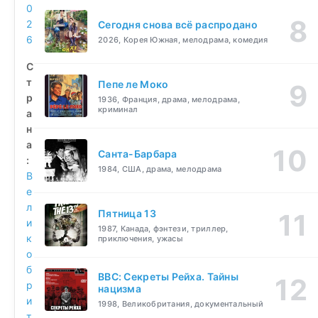
0
2
Сегодня снова всё распродано
6
2026, Корея Южная, мелодрама, комедия
С
т
Пепе ле Моко
р
1936, Франция, драма, мелодрама,
криминал
а
н
а
Санта-Барбара
:
1984, США, драма, мелодрама
В
е
л
Пятница 13
и
1987, Канада, фэнтези, триллер,
к
приключения, ужасы
о
б
BBC: Секреты Рейха. Тайны
р
нацизма
и
1998, Великобритания, документальный
т