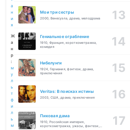
а
н
Мои три сестры
и
2000, Венесуэла, драма, мелодрама
я
Ж
Гениальное ограбление
а
1910, Франция, короткометражка,
комедия
н
р
:
Нибелунги
м
1924, Германия, фэнтези, драма,
приключения
у
л
ь
Veritas: В поисках истины
т
2003, США, драма, приключения
ф
и
л
Пиковая дама
ь
1910, Российская империя,
м
короткометражка, ужасы, фэнтези,
драма