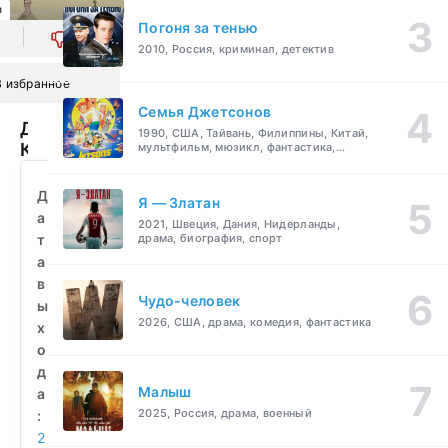
л
Погоня за тенью
0
2010, Россия, криминал, детектив
В избранное
Семья Джетсонов
Девочка-
1990, США, Тайвань, Филиппины, Китай,
Козочка
мультфильм, мюзикл, фантастика,
комедия, семейный
(2026)
смотреть
Д
Я — Златан
бесплатно
а
2021, Швеция, Дания, Нидерланды,
т
драма, биография, спорт
а
в
Чудо-человек
ы
2026, США, драма, комедия, фантастика
х
о
д
Малыш
а
2025, Россия, драма, военный
:
2