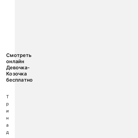
Смотреть
онлайн
Девочка-
Козочка
бесплатно
Т
р
и
н
а
д