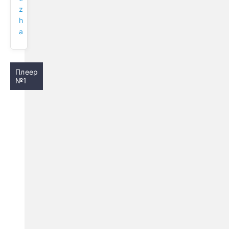
z
h
a
Плеер
№1