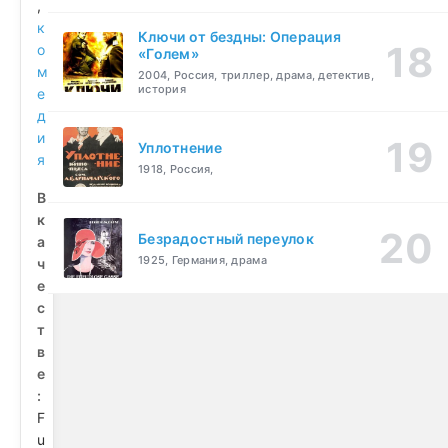
,
к
Ключи от бездны: Операция
о
«Голем»
м
2004, Россия, триллер, драма, детектив,
история
е
д
и
Уплотнение
я
1918, Россия,
В
к
Безрадостный переулок
а
1925, Германия, драма
ч
е
с
т
в
е
:
F
u