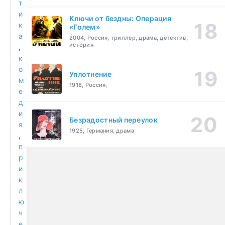
т
и
Ключи от бездны: Операция
к
«Голем»
а
2004, Россия, триллер, драма, детектив,
история
,
к
о
Уплотнение
м
1918, Россия,
е
д
и
Безрадостный переулок
я
1925, Германия, драма
,
п
р
и
к
л
ю
ч
е