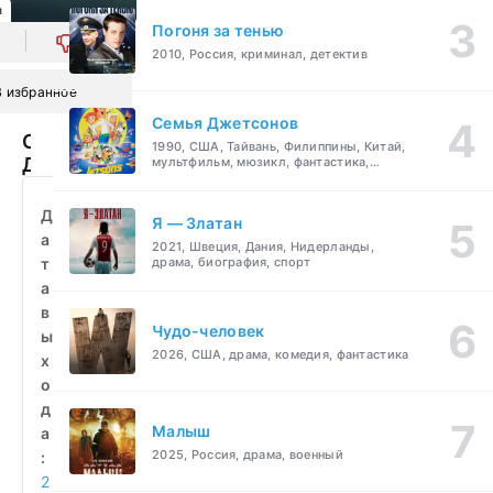
л
Погоня за тенью
0
2010, Россия, криминал, детектив
В избранное
Семья Джетсонов
Семейка
1990, США, Тайвань, Филиппины, Китай,
Дэнжерс
мультфильм, мюзикл, фантастика,
комедия, семейный
(2025)
смотреть
Д
Я — Златан
бесплатно
а
2021, Швеция, Дания, Нидерланды,
т
драма, биография, спорт
а
в
Чудо-человек
ы
2026, США, драма, комедия, фантастика
х
о
д
Малыш
а
2025, Россия, драма, военный
:
2