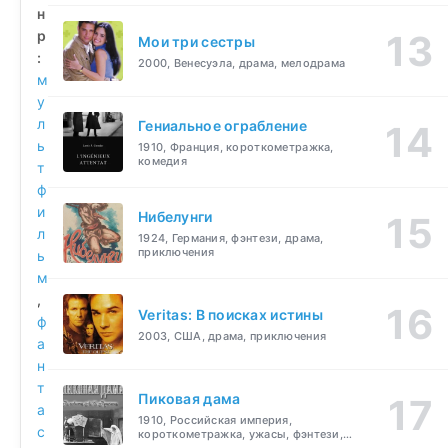
н
р
Мои три сестры
:
2000, Венесуэла, драма, мелодрама
м
у
л
Гениальное ограбление
ь
1910, Франция, короткометражка,
комедия
т
ф
и
Нибелунги
л
1924, Германия, фэнтези, драма,
приключения
ь
м
,
Veritas: В поисках истины
ф
2003, США, драма, приключения
а
н
т
Пиковая дама
а
1910, Российская империя,
с
короткометражка, ужасы, фэнтези,
драма