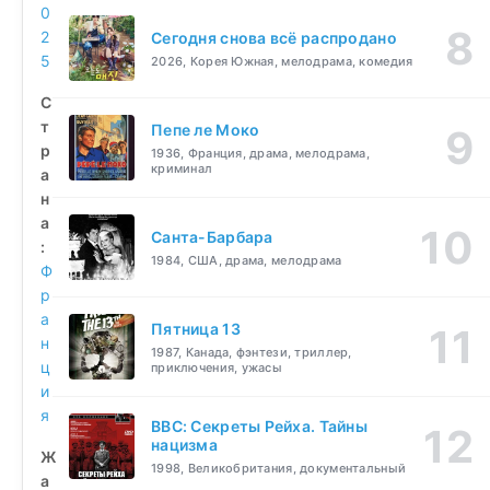
0
2
Сегодня снова всё распродано
5
2026, Корея Южная, мелодрама, комедия
С
т
Пепе ле Моко
р
1936, Франция, драма, мелодрама,
криминал
а
н
а
Санта-Барбара
:
1984, США, драма, мелодрама
Ф
р
а
Пятница 13
н
1987, Канада, фэнтези, триллер,
ц
приключения, ужасы
и
я
BBC: Секреты Рейха. Тайны
нацизма
Ж
1998, Великобритания, документальный
а