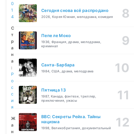
0
1
Сегодня снова всё распродано
4
2026, Корея Южная, мелодрама, комедия
С
т
Пепе ле Моко
р
1936, Франция, драма, мелодрама,
криминал
а
н
а
Санта-Барбара
:
1984, США, драма, мелодрама
Р
о
с
Пятница 13
с
1987, Канада, фэнтези, триллер,
и
приключения, ужасы
я
BBC: Секреты Рейха. Тайны
Ж
нацизма
а
1998, Великобритания, документальный
н