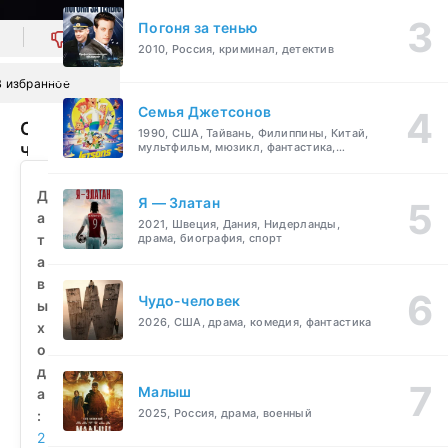
Погоня за тенью
0
2010, Россия, криминал, детектив
В избранное
Семья Джетсонов
С
1990, США, Тайвань, Филиппины, Китай,
чего
мультфильм, мюзикл, фантастика,
комедия, семейный
начинается
Родина
Д
Я — Златан
(2014)
а
2021, Швеция, Дания, Нидерланды,
смотреть
т
драма, биография, спорт
бесплатно
а
в
Чудо-человек
ы
2026, США, драма, комедия, фантастика
х
о
д
Малыш
а
2025, Россия, драма, военный
:
2