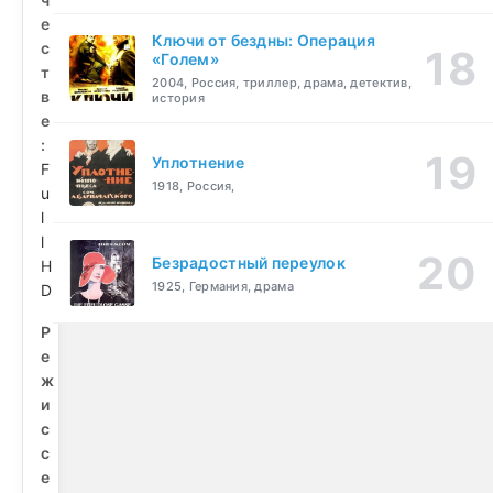
е
Ключи от бездны: Операция
с
«Голем»
т
2004, Россия, триллер, драма, детектив,
в
история
е
:
Уплотнение
F
1918, Россия,
u
l
l
Безрадостный переулок
H
1925, Германия, драма
D
Р
е
ж
и
с
с
е