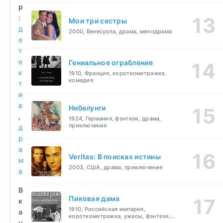
р
:
Мои три сестры
д
2000, Венесуэла, драма, мелодрама
е
т
е
Гениальное ограбление
к
1910, Франция, короткометражка,
комедия
т
и
в
Нибелунги
,
1924, Германия, фэнтези, драма,
приключения
д
р
а
Veritas: В поисках истины
м
2003, США, драма, приключения
а
В
Пиковая дама
к
1910, Российская империя,
а
короткометражка, ужасы, фэнтези,
ч
драма