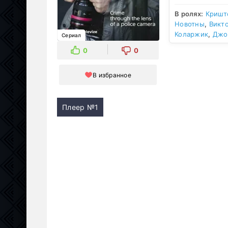
В ролях:
Кришт
Новотны
,
Викт
Коларжик
,
Джо
Сериал
0
0
В избранное
Плеер №1