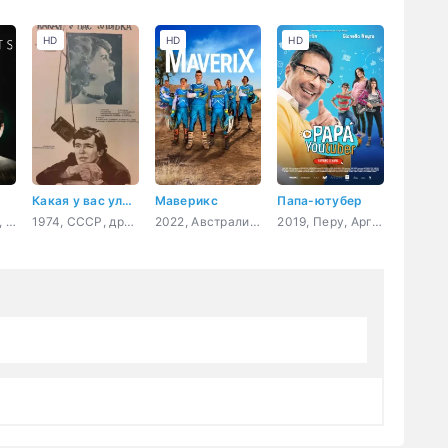
HD
HD
HD
Какая у вас улыбка
Маверикс
Папа-ютубер
2017, Франция, Бельгия, фантастика, триллер
1974, СССР, драма, комедия
2022, Австралия, драма, семейный, спорт
2019, Перу, Аргентина, комедия