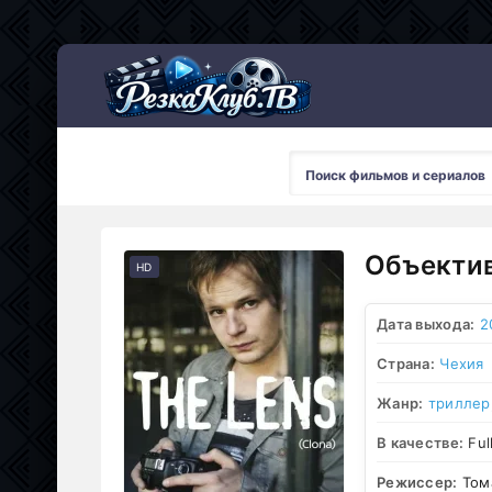
Мультсериалы
Объектив
HD
Дата выхода:
2
Страна:
Чехия
Жанр:
триллер
В качестве:
Ful
Режиссер:
Том