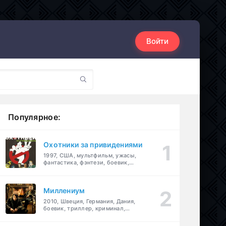
Войти
Популярное:
Охотники за привидениями
1997, США, мультфильм, ужасы,
фантастика, фэнтези, боевик,
комедия, приключения, семейный
Миллениум
2010, Швеция, Германия, Дания,
боевик, триллер, криминал,
детектив