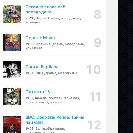
Сегодня снова всё
распродано
2026, Корея Южная, мелодрама,
комедия
Пепе ле Моко
1936, Франция, драма, мелодрама,
криминал
Санта-Барбара
1984, США, драма, мелодрама
Пятница 13
1987, Канада, фэнтези, триллер,
приключения, ужасы
BBC: Секреты Рейха. Тайны
нацизма
1998, Великобритания,
документальный