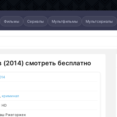
Фильмы
Сериалы
Мультфильмы
Мультсериалы
 (2014) смотреть бесплатно
014
,
криминал
l HD
аш Ржегоржек