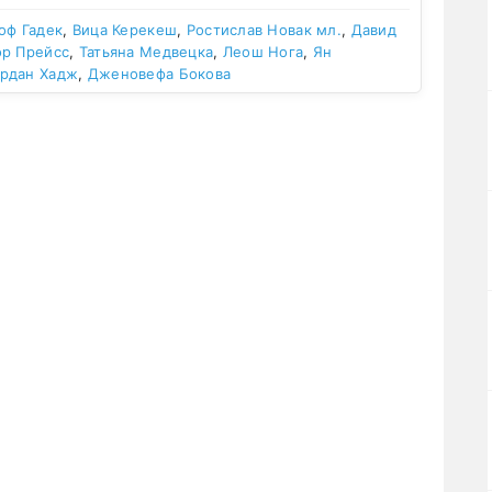
оф Гадек
,
Вица Керекеш
,
Ростислав Новак мл.
,
Давид
ор Прейсс
,
Татьяна Медвецка
,
Леош Нога
,
Ян
рдан Хадж
,
Дженовефа Бокова