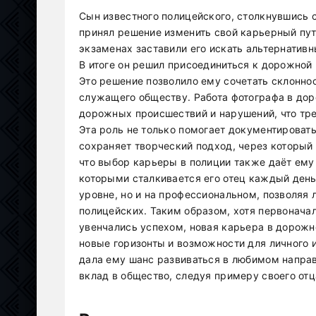
Сын известного полицейского, столкнувшись 
принял решение изменить свой карьерный пу
экзаменах заставили его искать альтернатив
В итоге он решил присоединиться к дорожной 
Это решение позволило ему сочетать склоннос
служащего обществу. Работа фотографа в до
дорожных происшествий и нарушений, что треб
Эта роль не только помогает документировать
сохраняет творческий подход, через который
что выбор карьеры в полиции также даёт ему
которыми сталкивается его отец каждый день.
уровне, но и на профессиональном, позволяя
полицейских. Таким образом, хотя первонача
увенчались успехом, новая карьера в дорож
новые горизонты и возможности для личного и
дала ему шанс развиваться в любимом направ
вклад в общество, следуя примеру своего отц