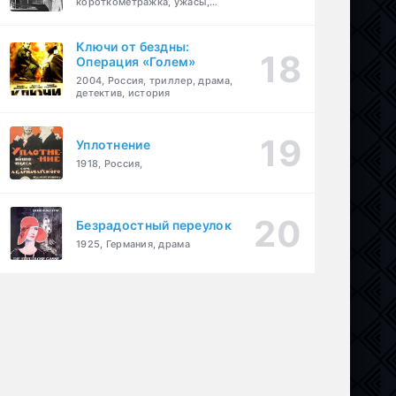
короткометражка, ужасы,
фэнтези, драма
Ключи от бездны:
Операция «Голем»
2004, Россия, триллер, драма,
детектив, история
Уплотнение
1918, Россия,
Безрадостный переулок
1925, Германия, драма