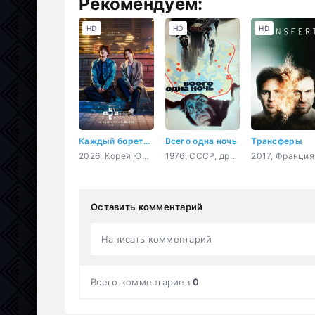
Рекомендуем:
HD
HD
HD
Каждый борется со своей собственной никчёмностью
Всего одна ночь
Трансферы
2026, Корея Южная, драма
1976, СССР, драма, криминал
Оставить комментарий
Написать комментарий
Всего комментариев
0