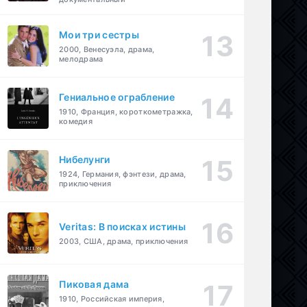
Мои три сестры
2000, Венесуэла, драма,
мелодрама
Гениальное ограбление
1910, Франция, короткометражка,
комедия
Нибелунги
1924, Германия, фэнтези, драма,
приключения
Veritas: В поисках истины
2003, США, драма, приключения
Пиковая дама
1910, Российская империя,