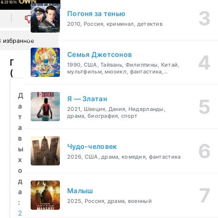
Погоня за тенью
0
2010, Россия, криминал, детектив
В избранное
Семья Джетсонов
Гринлиф
1990, США, Тайвань, Филиппины, Китай,
(2016)
мультфильм, мюзикл, фантастика,
комедия, семейный
смотреть
бесплатно
Д
Я — Златан
а
2021, Швеция, Дания, Нидерланды,
т
драма, биография, спорт
а
в
Чудо-человек
ы
2026, США, драма, комедия, фантастика
х
о
д
Малыш
а
2025, Россия, драма, военный
:
2