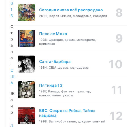
0
1
Сегодня снова всё распродано
6
2026, Корея Южная, мелодрама, комедия
С
т
Пепе ле Моко
р
1936, Франция, драма, мелодрама,
криминал
а
н
а
Санта-Барбара
:
1984, США, драма, мелодрама
С
Ш
А
Пятница 13
1987, Канада, фэнтези, триллер,
Ж
приключения, ужасы
а
н
BBC: Секреты Рейха. Тайны
р
нацизма
:
1998, Великобритания, документальный
д