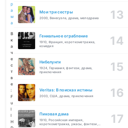
р
а
Мои три сестры
м
2000, Венесуэла, драма, мелодрама
а
В
Гениальное ограбление
к
1910, Франция, короткометражка,
а
комедия
ч
е
Нибелунги
с
1924, Германия, фэнтези, драма,
т
приключения
в
е
Veritas: В поисках истины
:
F
2003, США, драма, приключения
u
l
Пиковая дама
l
1910, Российская империя,
H
короткометражка, ужасы, фэнтези,
D
драма