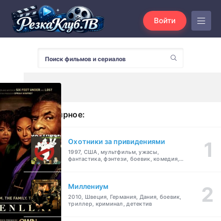
Войти
Популярное:
Охотники за привидениями
1997, США, мультфильм, ужасы,
фантастика, фэнтези, боевик, комедия,
приключения, семейный
Миллениум
2010, Швеция, Германия, Дания, боевик,
триллер, криминал, детектив