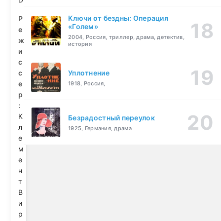
Ключи от бездны: Операция
Р
«Голем»
е
2004, Россия, триллер, драма, детектив,
ж
история
и
с
с
Уплотнение
е
1918, Россия,
р
:
К
Безрадостный переулок
л
1925, Германия, драма
е
м
е
н
т
В
и
р