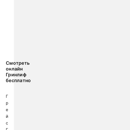
Смотреть
онлайн
Гринлиф
бесплатно
Г
р
е
й
с
Г