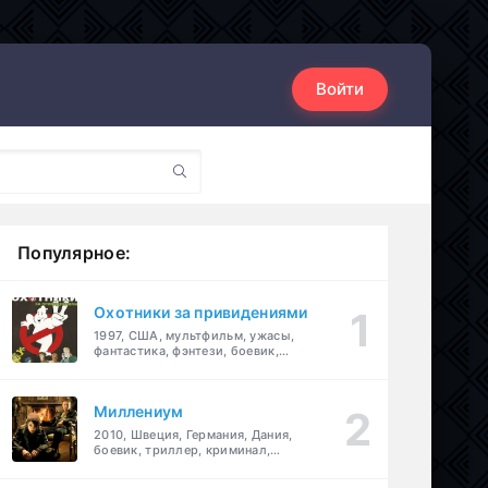
Войти
Популярное:
Охотники за привидениями
1997, США, мультфильм, ужасы,
фантастика, фэнтези, боевик,
комедия, приключения, семейный
Миллениум
2010, Швеция, Германия, Дания,
боевик, триллер, криминал,
детектив