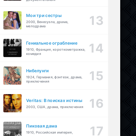
Мои три сестры
2000, Венесуэла, драма,
мелодрама
Гениальное ограбление
1910, Франция, короткометражка,
комедия
Нибелунги
1924, Германия, фэнтези, драма,
приключения
Veritas: В поисках истины
2003, США, драма, приключения
Пиковая дама
1910, Российская империя,