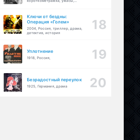
короткометражка, ужасы,
фэнтези, драма
Ключи от бездны:
Операция «Голем»
2004, Россия, триллер, драма,
детектив, история
Уплотнение
1918, Россия,
Безрадостный переулок
1925, Германия, драма