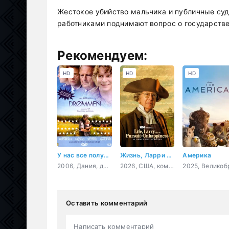
Жестокое убийство мальчика и публичные су
работниками поднимают вопрос о государстве
Рекомендуем:
HD
HD
HD
У нас все получится
Жизнь, Ларри и стремление к несчастью: Почти история Америки
Америка
2006, Дания, драма, семейный
2026, США, комедия, история
Оставить комментарий
Написать комментарий