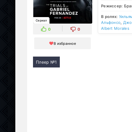
Режиссер:
Бра
В ролях:
Уилья
Сериал
Альфонсо
,
Джо
Albert Morales
0
0
В избранное
Плеер №1