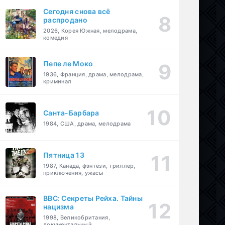
Сегодня снова всё
распродано
2026, Корея Южная, мелодрама,
комедия
Пепе ле Моко
1936, Франция, драма, мелодрама,
криминал
Санта-Барбара
1984, США, драма, мелодрама
Пятница 13
1987, Канада, фэнтези, триллер,
приключения, ужасы
BBC: Секреты Рейха. Тайны
нацизма
1998, Великобритания,
документальный