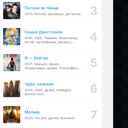
Погоня за тенью
2010, Россия, криминал, детектив
Семья Джетсонов
1990, США, Тайвань, Филиппины,
Китай, мультфильм, мюзикл,
фантастика, комедия, семейный
Я — Златан
2021, Швеция, Дания,
Нидерланды, драма, биография,
спорт
Чудо-человек
2026, США, драма, комедия,
фантастика
Малыш
2025, Россия, драма, военный