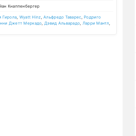
йан Кнаппенбергер
м Гирола
,
Wyatt Hinz
,
Альфредо Таварес
,
Родриго
нни Джетт Меркадо
,
Дэвид Альварадо
,
Ларри Мантл
,