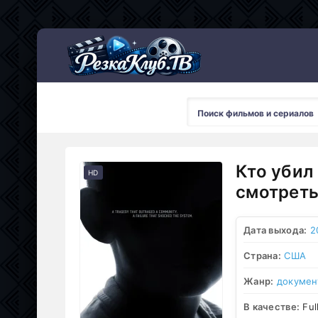
Мультсериалы
Кто убил
HD
смотреть
Дата выхода:
2
Страна:
США
Жанр:
докумен
В качестве:
Ful