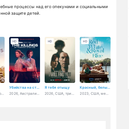
дебные процессы над его опекунами и социальными
нной защите детей.
HD
HD
HD
Убийства на станции Пэрриш
Я тебя отыщу
Красный, белый и королевский синий
2025, Великобритания, документальный
2026, Австралия, драма, детектив
2026, США, триллер, драма, криминал, детектив
2023, США, мелодрама, комедия