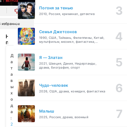
Погоня за тенью
0
2010, Россия, криминал, детектив
В избранное
Семья Джетсонов
Невеста
1990, США, Тайвань, Филиппины, Китай,
призрака
мультфильм, мюзикл, фантастика,
комедия, семейный
(2020)
смотреть
Д
Я — Златан
бесплатно
а
2021, Швеция, Дания, Нидерланды,
т
драма, биография, спорт
а
в
Чудо-человек
ы
2026, США, драма, комедия, фантастика
х
о
д
Малыш
а
2025, Россия, драма, военный
:
2