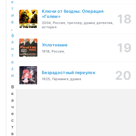
к
т
Ключи от бездны: Операция
и
«Голем»
в
2004, Россия, триллер, драма, детектив,
история
,
ф
э
Уплотнение
н
1918, Россия,
т
е
з
Безрадостный переулок
и
1925, Германия, драма
В
к
а
ч
е
с
т
в