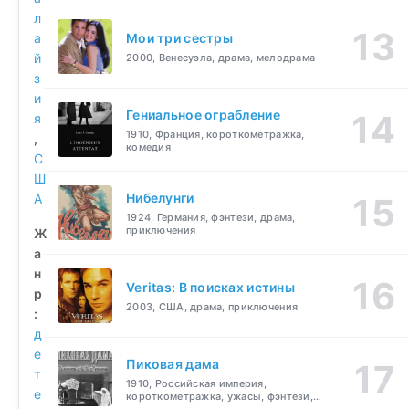
л
а
Мои три сестры
й
2000, Венесуэла, драма, мелодрама
з
и
Гениальное ограбление
я
1910, Франция, короткометражка,
,
комедия
С
Ш
Нибелунги
А
1924, Германия, фэнтези, драма,
приключения
Ж
а
н
Veritas: В поисках истины
р
2003, США, драма, приключения
:
д
е
Пиковая дама
т
1910, Российская империя,
е
короткометражка, ужасы, фэнтези,
драма