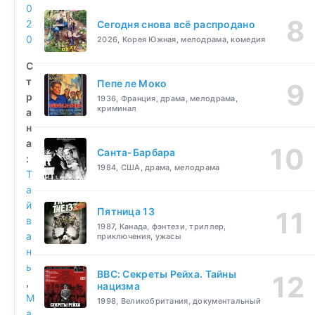
0
2
Сегодня снова всё распродано
0
2026, Корея Южная, мелодрама, комедия
С
т
Пепе ле Моко
р
1936, Франция, драма, мелодрама,
криминал
а
н
а
Санта-Барбара
:
1984, США, драма, мелодрама
Т
а
й
Пятница 13
в
1987, Канада, фэнтези, триллер,
а
приключения, ужасы
н
ь
BBC: Секреты Рейха. Тайны
,
нацизма
М
1998, Великобритания, документальный
а