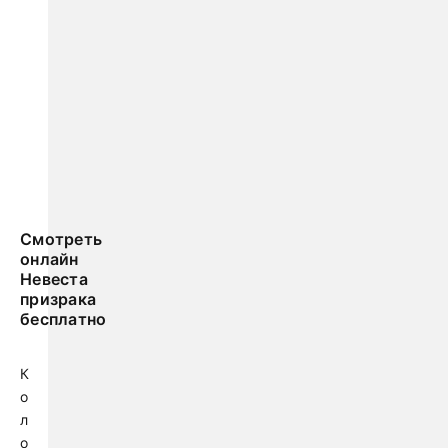
Смотреть
онлайн
Невеста
призрака
бесплатно
К
о
л
о