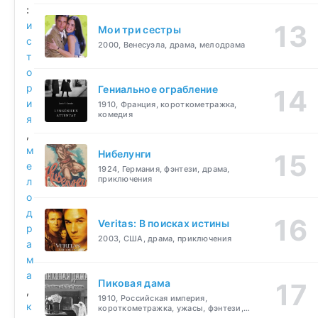
:
и
Мои три сестры
с
2000, Венесуэла, драма, мелодрама
т
о
р
Гениальное ограбление
и
1910, Франция, короткометражка,
комедия
я
,
м
Нибелунги
е
1924, Германия, фэнтези, драма,
приключения
л
о
д
Veritas: В поисках истины
р
2003, США, драма, приключения
а
м
а
Пиковая дама
,
1910, Российская империя,
к
короткометражка, ужасы, фэнтези,
драма