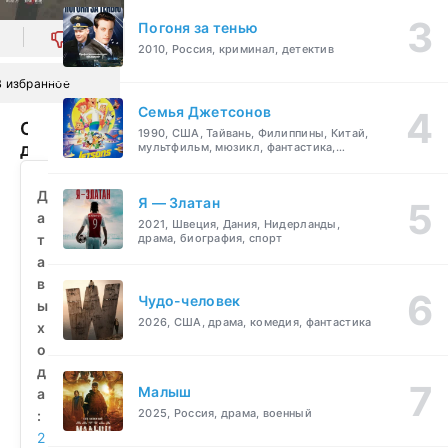
Погоня за тенью
0
2010, Россия, криминал, детектив
В избранное
Семья Джетсонов
Ода
1990, США, Тайвань, Филиппины, Китай,
дочери
мультфильм, мюзикл, фантастика,
комедия, семейный
Великой
Тан
Д
Я — Златан
(2020)
а
2021, Швеция, Дания, Нидерланды,
смотреть
т
драма, биография, спорт
бесплатно
а
в
Чудо-человек
ы
2026, США, драма, комедия, фантастика
х
о
д
Малыш
а
2025, Россия, драма, военный
:
2