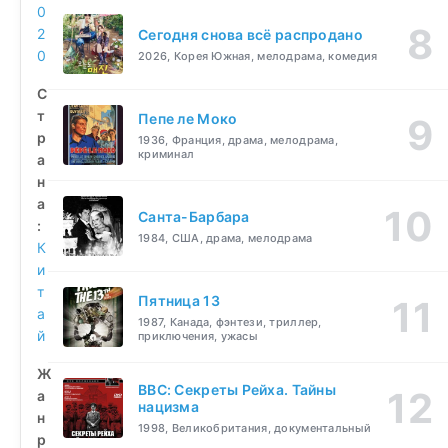
0
2
Сегодня снова всё распродано
0
2026, Корея Южная, мелодрама, комедия
С
т
Пепе ле Моко
р
1936, Франция, драма, мелодрама,
криминал
а
н
а
Санта-Барбара
:
1984, США, драма, мелодрама
К
и
т
Пятница 13
а
1987, Канада, фэнтези, триллер,
й
приключения, ужасы
Ж
BBC: Секреты Рейха. Тайны
а
нацизма
н
1998, Великобритания, документальный
р