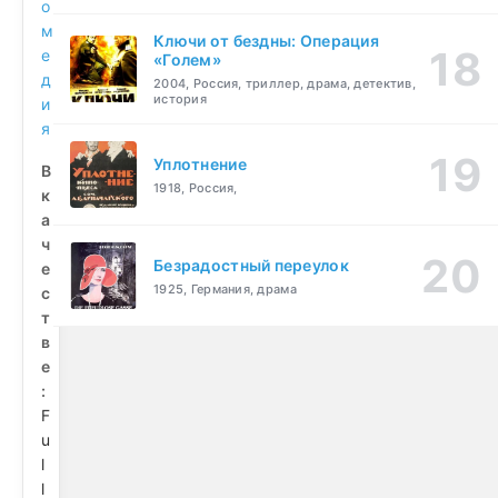
о
м
Ключи от бездны: Операция
е
«Голем»
д
2004, Россия, триллер, драма, детектив,
история
и
я
Уплотнение
В
1918, Россия,
к
а
ч
Безрадостный переулок
е
1925, Германия, драма
с
т
в
е
:
F
u
l
l