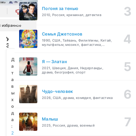
Погоня за тенью
0
2010, Россия, криминал, детектив
В избранное
Семья Джетсонов
Убийство
1990, США, Тайвань, Филиппины, Китай,
3000
мультфильм, мюзикл, фантастика,
комедия, семейный
ворон
(2020)
Д
Я — Златан
смотреть
а
2021, Швеция, Дания, Нидерланды,
бесплатно
т
драма, биография, спорт
а
в
Чудо-человек
ы
2026, США, драма, комедия, фантастика
х
о
д
Малыш
а
2025, Россия, драма, военный
:
2