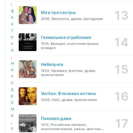
:
ф
Мои три сестры
э
2000, Венесуэла, драма, мелодрама
н
т
е
Гениальное ограбление
з
1910, Франция, короткометражка,
комедия
и
,
м
Нибелунги
е
1924, Германия, фэнтези, драма,
приключения
л
о
д
Veritas: В поисках истины
р
2003, США, драма, приключения
а
м
а
Пиковая дама
,
1910, Российская империя,
п
короткометражка, ужасы, фэнтези,
драма