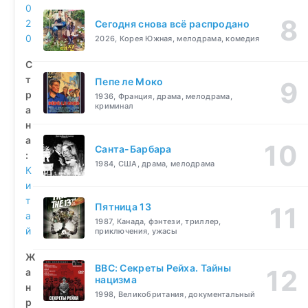
0
2
Сегодня снова всё распродано
0
2026, Корея Южная, мелодрама, комедия
С
т
Пепе ле Моко
р
1936, Франция, драма, мелодрама,
криминал
а
н
а
Санта-Барбара
:
1984, США, драма, мелодрама
К
и
т
Пятница 13
а
1987, Канада, фэнтези, триллер,
й
приключения, ужасы
Ж
BBC: Секреты Рейха. Тайны
а
нацизма
н
1998, Великобритания, документальный
р