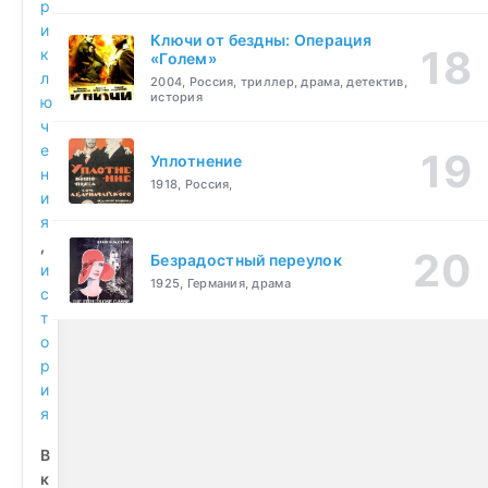
р
и
Ключи от бездны: Операция
к
«Голем»
л
2004, Россия, триллер, драма, детектив,
история
ю
ч
е
Уплотнение
н
1918, Россия,
и
я
,
Безрадостный переулок
и
1925, Германия, драма
с
т
о
р
и
я
В
к