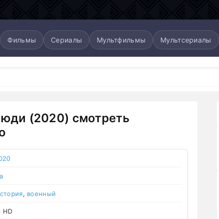
Фильмы
Сериалы
Мультфильмы
Мультсериалы
люди (2020) смотреть
о
020
а
стория
,
военный
l HD