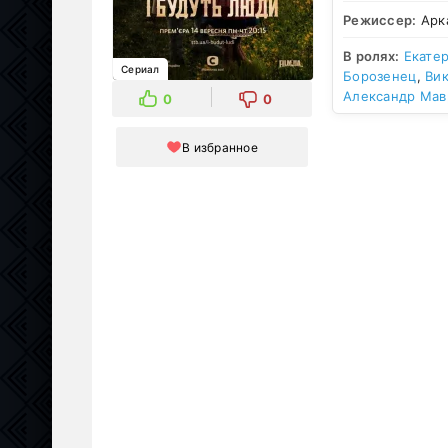
Режиссер:
Арк
В ролях:
Екате
Сериал
Борозенец
,
Ви
Александр Мав
0
0
В избранное