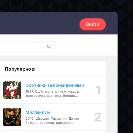
Войти
Популярное:
Охотники за привидениями
1997, США, мультфильм, ужасы,
фантастика, фэнтези, боевик,
комедия, приключения, семейный
Миллениум
2010, Швеция, Германия, Дания,
боевик, триллер, криминал,
детектив