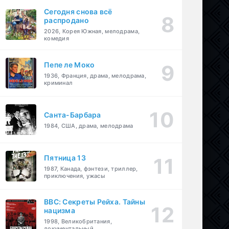
Сегодня снова всё
распродано
2026, Корея Южная, мелодрама,
комедия
Пепе ле Моко
1936, Франция, драма, мелодрама,
криминал
Санта-Барбара
1984, США, драма, мелодрама
Пятница 13
1987, Канада, фэнтези, триллер,
приключения, ужасы
BBC: Секреты Рейха. Тайны
нацизма
1998, Великобритания,
документальный