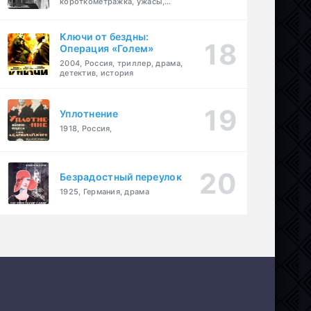
короткометражка, ужасы,
фэнтези, драма
Ключи от бездны:
Операция «Голем»
2004, Россия, триллер, драма,
детектив, история
Уплотнение
1918, Россия,
Безрадостный переулок
1925, Германия, драма