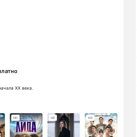
платно
ачала XX века.
HD
HD
HD