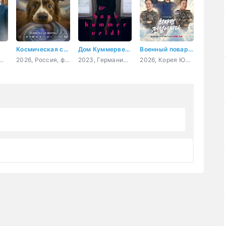
Космическая собака Лида
Дом Куммервельдта
Военный повар становится легендой
Россия, мелодрама
2026, Россия, фантастика
2023, Германия, драма, комедия, история
2026, Корея Южная, комедия, фантастика