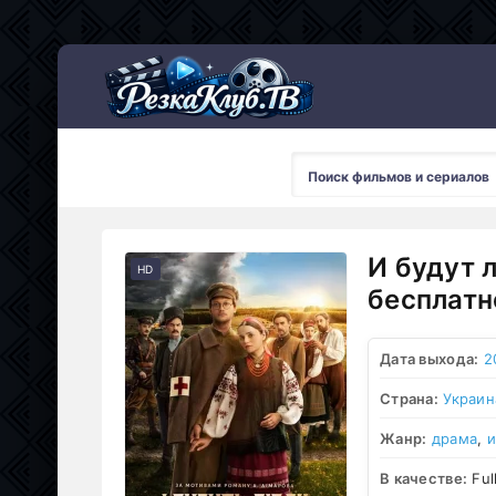
Мультсериалы
И будут 
HD
бесплатн
Дата выхода:
2
Страна:
Украин
Жанр:
драма
,
и
В качестве:
Ful