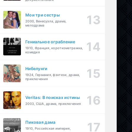
Мои три сестры
2000, Венесуэла, драма,
мелодрама
Гениальное ограбление
1910, Франция, короткометражка,
комедия
Нибелунги
1924, Германия, фэнтези, драма,
приключения
Veritas: В поисках истины
2003, США, драма, приключения
Пиковая дама
1910, Российская империя,