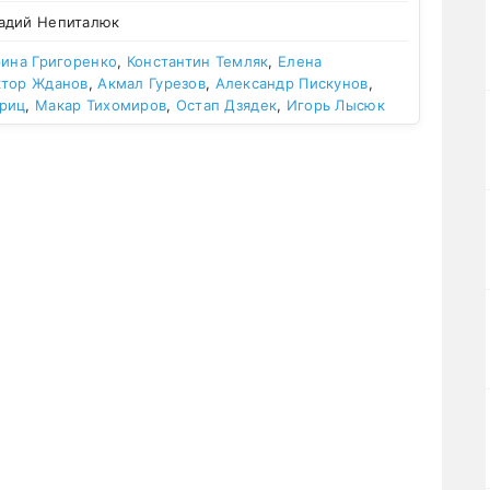
адий Непиталюк
рина Григоренко
,
Константин Темляк
,
Елена
ктор Жданов
,
Акмал Гурезов
,
Александр Пискунов
,
риц
,
Макар Тихомиров
,
Остап Дзядек
,
Игорь Лысюк