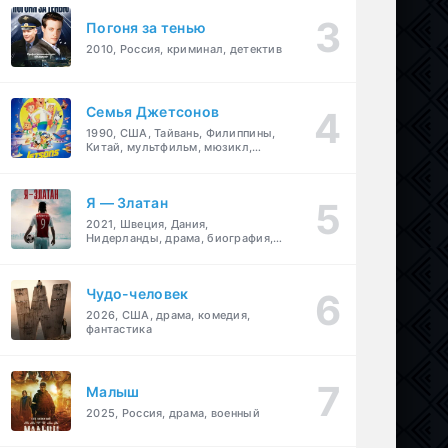
Погоня за тенью
2010, Россия, криминал, детектив
Семья Джетсонов
1990, США, Тайвань, Филиппины,
Китай, мультфильм, мюзикл,
фантастика, комедия, семейный
Я — Златан
2021, Швеция, Дания,
Нидерланды, драма, биография,
спорт
Чудо-человек
2026, США, драма, комедия,
фантастика
Малыш
2025, Россия, драма, военный