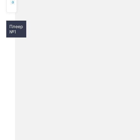
а
Плеер
№1