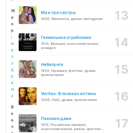
Ж
Мои три сестры
а
2000, Венесуэла, драма, мелодрама
н
р
:
Гениальное ограбление
м
1910, Франция, короткометражка,
комедия
е
л
о
Нибелунги
д
1924, Германия, фэнтези, драма,
приключения
р
а
м
Veritas: В поисках истины
а
2003, США, драма, приключения
В
к
Пиковая дама
а
1910, Российская империя,
ч
короткометражка, ужасы, фэнтези,
е
драма