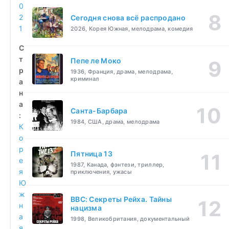
0
2
Сегодня снова всё распродано
1
2026, Корея Южная, мелодрама, комедия
С
т
Пепе ле Моко
р
1936, Франция, драма, мелодрама,
криминал
а
н
а
Санта-Барбара
:
1984, США, драма, мелодрама
К
о
р
Пятница 13
е
1987, Канада, фэнтези, триллер,
я
приключения, ужасы
Ю
ж
BBC: Секреты Рейха. Тайны
н
нацизма
а
1998, Великобритания, документальный
я