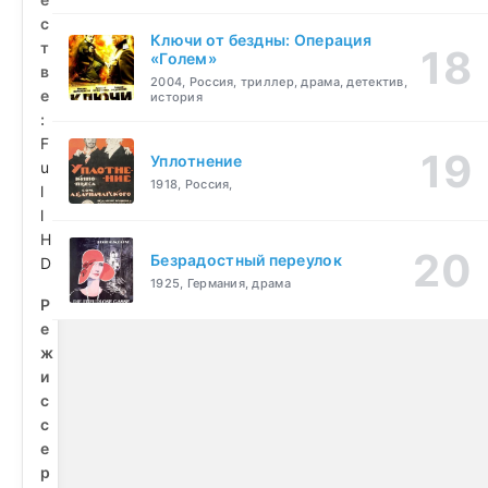
с
Ключи от бездны: Операция
т
«Голем»
в
2004, Россия, триллер, драма, детектив,
е
история
:
F
Уплотнение
u
1918, Россия,
l
l
H
Безрадостный переулок
D
1925, Германия, драма
Р
е
ж
и
с
с
е
р