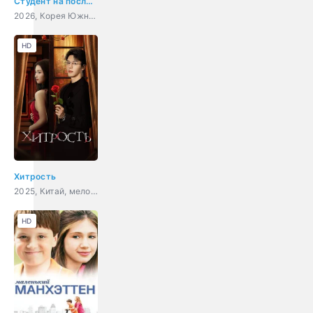
Студент на последнем ряду
2026, Корея Южная, триллер, детектив, драма
HD
Хитрость
2025, Китай, мелодрама
HD