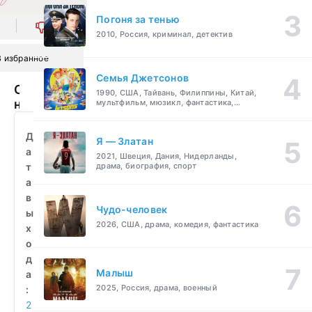
Погоня за тенью
0
2010, Россия, криминал, детектив
В избранное
Семья Джетсонов
Она
1990, США, Тайвань, Филиппины, Китай,
никогда
мультфильм, мюзикл, фантастика,
комедия, семейный
не
узнает
Д
Я — Златан
(2021)
а
2021, Швеция, Дания, Нидерланды,
смотреть
т
драма, биография, спорт
бесплатно
а
в
Чудо-человек
ы
2026, США, драма, комедия, фантастика
х
о
д
Малыш
а
2025, Россия, драма, военный
:
2