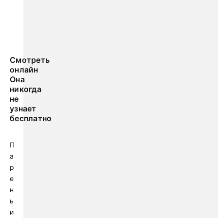
Смотреть
онлайн
Она
никогда
не
узнает
бесплатно
П
а
р
е
н
ь
и