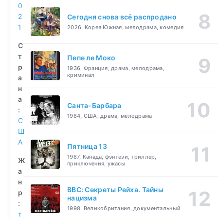
0
2
Сегодня снова всё распродано
1
2026, Корея Южная, мелодрама, комедия
С
т
Пепе ле Моко
р
1936, Франция, драма, мелодрама,
криминал
а
н
а
Санта-Барбара
:
1984, США, драма, мелодрама
С
Ш
А
Пятница 13
1987, Канада, фэнтези, триллер,
Ж
приключения, ужасы
а
н
BBC: Секреты Рейха. Тайны
р
нацизма
:
1998, Великобритания, документальный
т