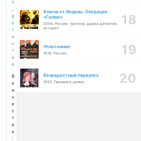
л
,
Ключи от бездны: Операция
д
«Голем»
е
2004, Россия, триллер, драма, детектив,
история
т
е
к
Уплотнение
т
1918, Россия,
и
в
Безрадостный переулок
В
1925, Германия, драма
к
а
ч
е
с
т
в
е
: