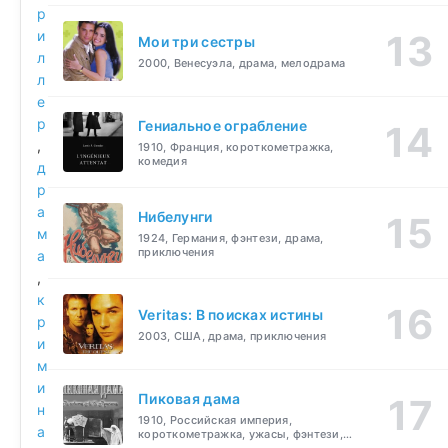
р
и
Мои три сестры
л
2000, Венесуэла, драма, мелодрама
л
е
р
Гениальное ограбление
,
1910, Франция, короткометражка,
комедия
д
р
а
Нибелунги
м
1924, Германия, фэнтези, драма,
приключения
а
,
к
Veritas: В поисках истины
р
2003, США, драма, приключения
и
м
и
Пиковая дама
н
1910, Российская империя,
а
короткометражка, ужасы, фэнтези,
драма