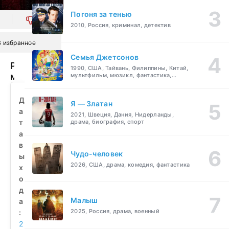
Погоня за тенью
0
2010, Россия, криминал, детектив
В избранное
Семья Джетсонов
Расскажи
1990, США, Тайвань, Филиппины, Китай,
мне
мультфильм, мюзикл, фантастика,
комедия, семейный
свои
секреты
Д
Я — Златан
(2021)
а
2021, Швеция, Дания, Нидерланды,
смотреть
т
драма, биография, спорт
бесплатно
а
в
Чудо-человек
ы
2026, США, драма, комедия, фантастика
х
о
д
Малыш
а
2025, Россия, драма, военный
:
2