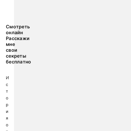
Смотреть
онлайн
Расскажи
мне
свои
секреты
бесплатно
И
с
т
о
р
и
я
о