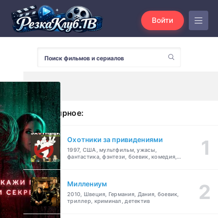
Войти
Популярное:
Охотники за привидениями
1997, США, мультфильм, ужасы,
фантастика, фэнтези, боевик, комедия,
приключения, семейный
Миллениум
2010, Швеция, Германия, Дания, боевик,
триллер, криминал, детектив