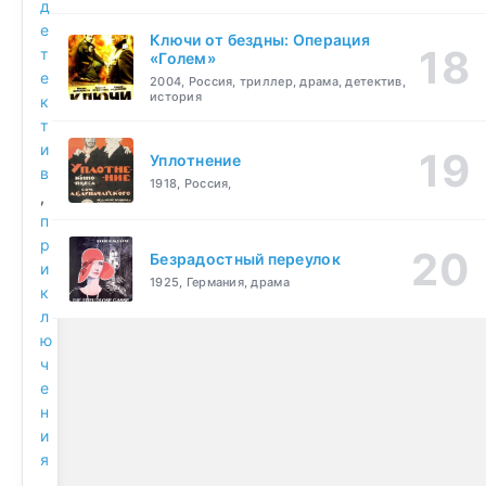
д
е
Ключи от бездны: Операция
т
«Голем»
е
2004, Россия, триллер, драма, детектив,
история
к
т
и
Уплотнение
в
1918, Россия,
,
п
р
Безрадостный переулок
и
1925, Германия, драма
к
л
ю
ч
е
н
и
я