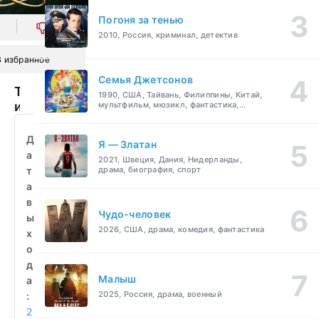
Погоня за тенью
0
2010, Россия, криминал, детектив
В избранное
Семья Джетсонов
Тень
1990, США, Тайвань, Филиппины, Китай,
и
мультфильм, мюзикл, фантастика,
комедия, семейный
кость
(2021)
Д
Я — Златан
смотреть
а
2021, Швеция, Дания, Нидерланды,
бесплатно
т
драма, биография, спорт
а
в
Чудо-человек
ы
2026, США, драма, комедия, фантастика
х
о
д
Малыш
а
2025, Россия, драма, военный
:
2