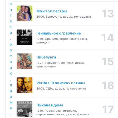
э
н
Мои три сестры
т
2000, Венесуэла, драма, мелодрама
е
з
и
Гениальное ограбление
,
1910, Франция, короткометражка,
комедия
б
о
е
Нибелунги
в
1924, Германия, фэнтези, драма,
приключения
и
к
,
Veritas: В поисках истины
д
2003, США, драма, приключения
р
а
м
Пиковая дама
а
1910, Российская империя,
,
короткометражка, ужасы, фэнтези,
драма