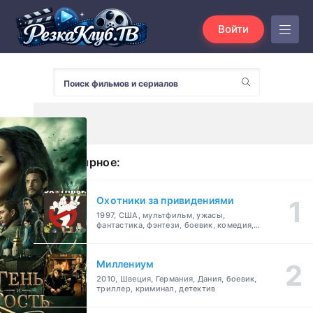
Войти
Популярное:
Охотники за привидениями
1997, США, мультфильм, ужасы,
фантастика, фэнтези, боевик, комедия,
приключения, семейный
Миллениум
2010, Швеция, Германия, Дания, боевик,
триллер, криминал, детектив