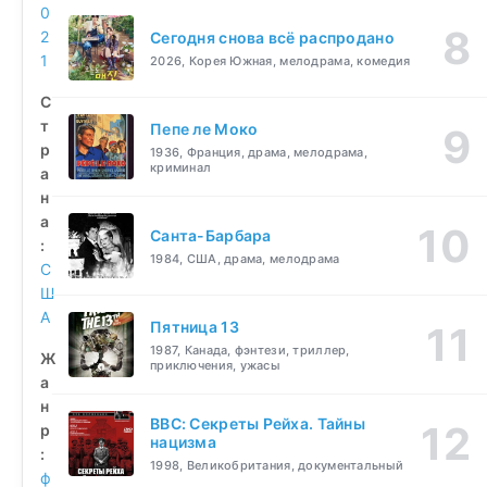
0
2
Сегодня снова всё распродано
1
2026, Корея Южная, мелодрама, комедия
С
т
Пепе ле Моко
р
1936, Франция, драма, мелодрама,
криминал
а
н
а
Санта-Барбара
:
1984, США, драма, мелодрама
С
Ш
А
Пятница 13
1987, Канада, фэнтези, триллер,
Ж
приключения, ужасы
а
н
BBC: Секреты Рейха. Тайны
р
нацизма
:
1998, Великобритания, документальный
ф