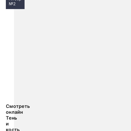
№2
Смотреть
онлайн
Тень
и
кость