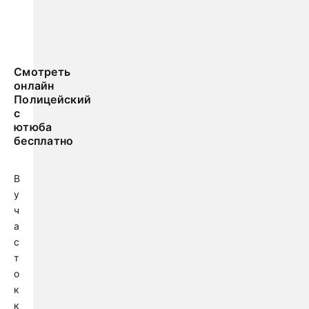
Смотреть
онлайн
Полицейский
с
ютюба
бесплатно
В
у
ч
а
с
т
о
к
к