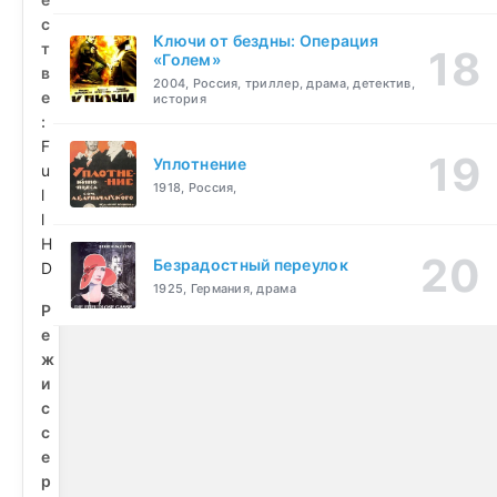
с
Ключи от бездны: Операция
т
«Голем»
в
2004, Россия, триллер, драма, детектив,
е
история
:
F
Уплотнение
u
1918, Россия,
l
l
H
Безрадостный переулок
D
1925, Германия, драма
Р
е
ж
и
с
с
е
р