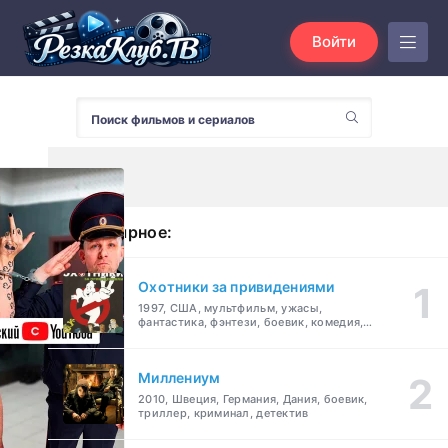
Войти
Популярное:
Охотники за привидениями
1997, США, мультфильм, ужасы,
фантастика, фэнтези, боевик, комедия,
приключения, семейный
Миллениум
2010, Швеция, Германия, Дания, боевик,
триллер, криминал, детектив