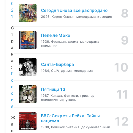
0
2
Сегодня снова всё распродано
1
2026, Корея Южная, мелодрама, комедия
С
т
Пепе ле Моко
р
1936, Франция, драма, мелодрама,
криминал
а
н
а
Санта-Барбара
:
1984, США, драма, мелодрама
Р
о
с
Пятница 13
с
1987, Канада, фэнтези, триллер,
и
приключения, ужасы
я
BBC: Секреты Рейха. Тайны
Ж
нацизма
а
1998, Великобритания, документальный
н