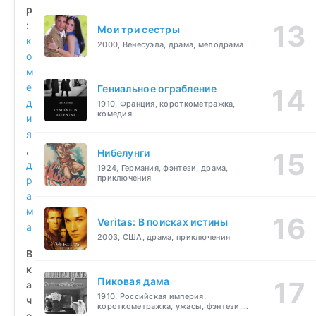
р
:
Мои три сестры
к
2000, Венесуэла, драма, мелодрама
о
м
е
Гениальное ограбление
д
1910, Франция, короткометражка,
комедия
и
я
,
Нибелунги
д
1924, Германия, фэнтези, драма,
приключения
р
а
м
Veritas: В поисках истины
а
2003, США, драма, приключения
В
к
Пиковая дама
а
1910, Российская империя,
ч
короткометражка, ужасы, фэнтези,
е
драма