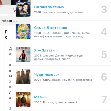
Погоня за тенью
0
2010, Россия, криминал, детектив
В избранное
Семья Джетсонов
Полицейский
1990, США, Тайвань, Филиппины, Китай,
с
мультфильм, мюзикл, фантастика,
комедия, семейный
ютюба
(2021)
Д
Я — Златан
смотреть
а
2021, Швеция, Дания, Нидерланды,
бесплатно
т
драма, биография, спорт
а
в
Чудо-человек
ы
2026, США, драма, комедия, фантастика
х
о
д
Малыш
а
2025, Россия, драма, военный
:
2