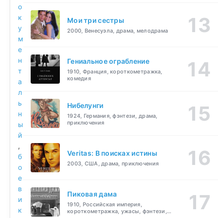
о
к
Мои три сестры
у
2000, Венесуэла, драма, мелодрама
м
е
н
Гениальное ограбление
т
1910, Франция, короткометражка,
комедия
а
л
ь
Нибелунги
н
1924, Германия, фэнтези, драма,
приключения
ы
й
,
Veritas: В поисках истины
б
2003, США, драма, приключения
о
е
в
Пиковая дама
и
1910, Российская империя,
к
короткометражка, ужасы, фэнтези,
драма