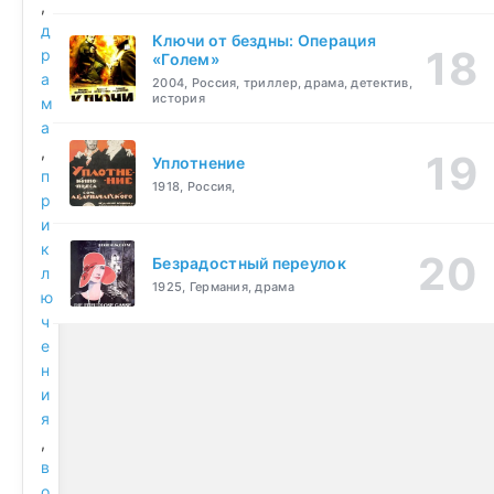
,
д
Ключи от бездны: Операция
р
«Голем»
а
2004, Россия, триллер, драма, детектив,
история
м
а
,
Уплотнение
п
1918, Россия,
р
и
к
Безрадостный переулок
л
1925, Германия, драма
ю
ч
е
н
и
я
,
в
о