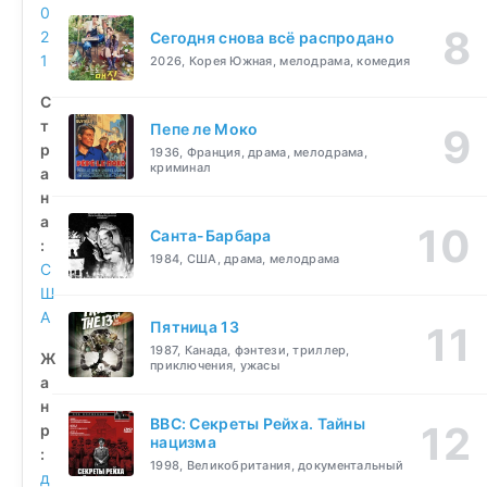
0
2
Сегодня снова всё распродано
1
2026, Корея Южная, мелодрама, комедия
С
т
Пепе ле Моко
р
1936, Франция, драма, мелодрама,
криминал
а
н
а
Санта-Барбара
:
1984, США, драма, мелодрама
С
Ш
А
Пятница 13
1987, Канада, фэнтези, триллер,
Ж
приключения, ужасы
а
н
BBC: Секреты Рейха. Тайны
р
нацизма
:
1998, Великобритания, документальный
д