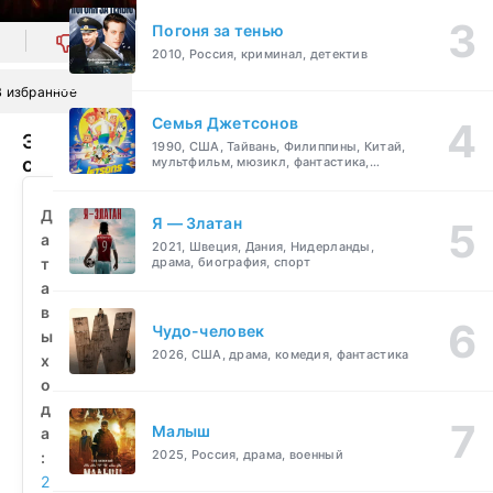
Погоня за тенью
0
2010, Россия, криминал, детектив
В избранное
Семья Джетсонов
Эпоха
1990, США, Тайвань, Филиппины, Китай,
самураев.
мультфильм, мюзикл, фантастика,
комедия, семейный
Борьба
за
Д
Я — Златан
Японию
а
2021, Швеция, Дания, Нидерланды,
(2021)
т
драма, биография, спорт
смотреть
а
бесплатно
в
Чудо-человек
ы
2026, США, драма, комедия, фантастика
х
о
д
Малыш
а
2025, Россия, драма, военный
:
2