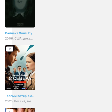
Сайлент Хилл: Путь Тьмы
2006, США, документальный
HD
Тёплый ветер с севера
2025, Россия, мелодрама
HD