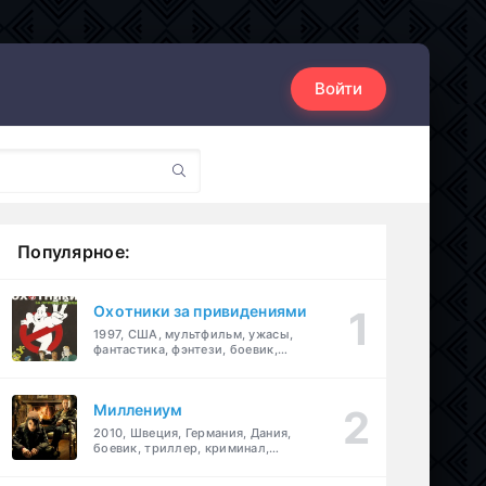
Войти
Популярное:
Охотники за привидениями
1997, США, мультфильм, ужасы,
фантастика, фэнтези, боевик,
комедия, приключения, семейный
Миллениум
2010, Швеция, Германия, Дания,
боевик, триллер, криминал,
детектив