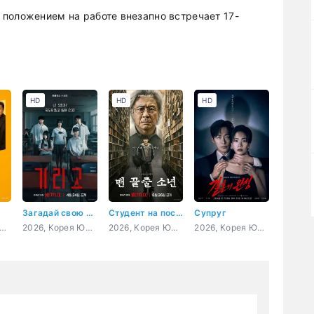
положением на работе внезапно встречает 17-
HD
HD
HD
Загадай свою смерть
Студент на последнем ряду
Супруг
, Корея Южная, боевик, комедия, криминал
2026, Корея Южная, ужасы
2026, Корея Южная, триллер, детектив, драма
2026, Корея Южная, триллер, детектив