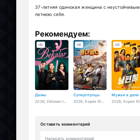
37-летняя одинокая женщина с неустойчивым 
летнюю себя.
Рекомендуем:
HD
HD
HD
Дамы
Суперглупцы
Мужья в деле
2026, Узбекистан, драма, комедия, мелодрама
2026, Корея Южная, фантастика, комедия, боевик
2026
Оставить комментарий
Написать комментарий