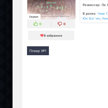
Режиссер:
Ли 
В ролях:
Чхве Г
Сериал
Юн Бог-ин
,
Ки
0
0
В избранное
Плеер №1