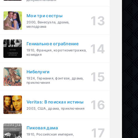
Мои три сестры
2000, Венесуэла, драма,
мелодрама
Гениальное ограбление
1910, Франция, короткометражка,
комедия
Нибелунги
1924, Германия, фэнтези, драма,
приключения
Veritas: В поисках истины
2003, США, драма, приключения
Пиковая дама
1910, Российская империя,