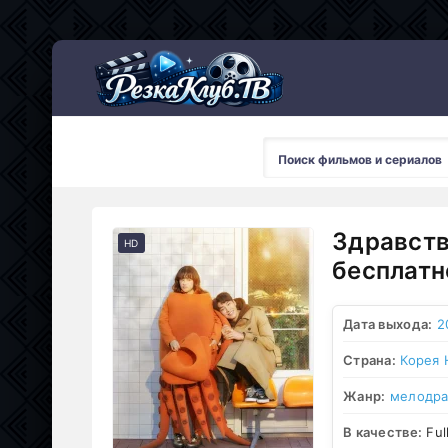
Мультсериалы
Здравств
HD
бесплатн
Дата выхода:
2
Страна:
Корея
Жанр:
мелодр
В качестве:
Ful