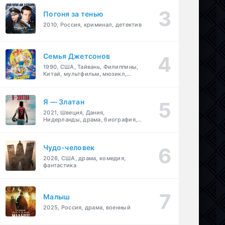
Погоня за тенью
2010, Россия, криминал, детектив
Семья Джетсонов
1990, США, Тайвань, Филиппины,
Китай, мультфильм, мюзикл,
фантастика, комедия, семейный
Я — Златан
2021, Швеция, Дания,
Нидерланды, драма, биография,
спорт
Чудо-человек
2026, США, драма, комедия,
фантастика
Малыш
2025, Россия, драма, военный