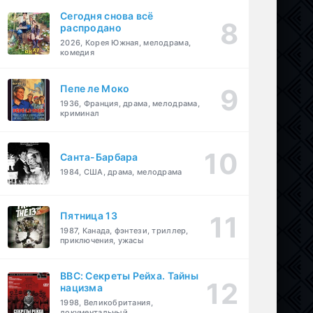
Сегодня снова всё
распродано
2026, Корея Южная, мелодрама,
комедия
Пепе ле Моко
1936, Франция, драма, мелодрама,
криминал
Санта-Барбара
1984, США, драма, мелодрама
Пятница 13
1987, Канада, фэнтези, триллер,
приключения, ужасы
BBC: Секреты Рейха. Тайны
нацизма
1998, Великобритания,
документальный