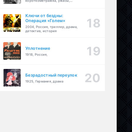
короткометражка, ужасы,
фэнтези, драма
Ключи от бездны:
Операция «Голем»
2004, Россия, триллер, драма,
детектив, история
Уплотнение
1918, Россия,
Безрадостный переулок
1925, Германия, драма