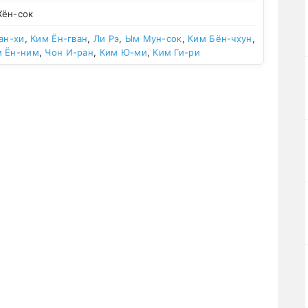
Хён-сок
ан-хи
,
Ким Ён-гван
,
Ли Рэ
,
Ым Мун-сок
,
Ким Бён-чхун
,
м Ён-ним
,
Чон И-ран
,
Ким Ю-ми
,
Ким Ги-ри