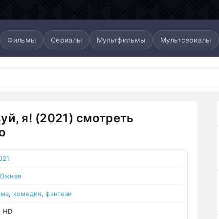
Фильмы
Сериалы
Мультфильмы
Мультсериалы
уй, я! (2021) смотреть
о
021
 Южная
ама
,
комедия
,
фэнтези
l HD