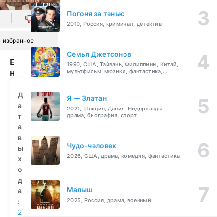
Погоня за тенью
0
2010, Россия, криминал, детектив
В избранное
Семья Джетсонов
Ещё
1990, США, Тайвань, Филиппины, Китай,
не
мультфильм, мюзикл, фантастика,
комедия, семейный
30
(2021)
Д
Я — Златан
смотреть
а
2021, Швеция, Дания, Нидерланды,
бесплатно
т
драма, биография, спорт
а
в
Чудо-человек
ы
2026, США, драма, комедия, фантастика
х
о
д
Малыш
а
2025, Россия, драма, военный
:
2