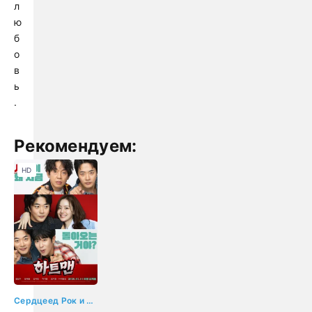
л
ю
б
о
в
ь
.
Рекомендуем:
HD
Сердцеед Рок и Любовь