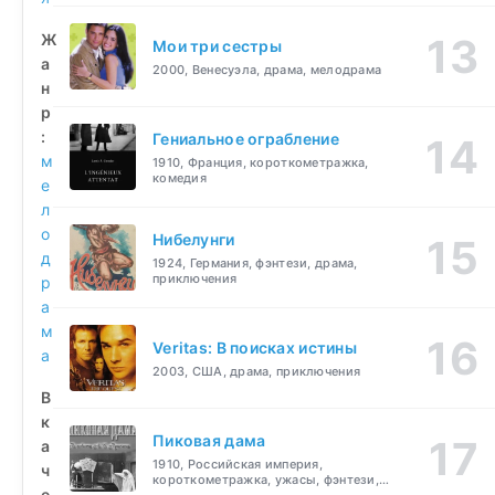
Ж
Мои три сестры
а
2000, Венесуэла, драма, мелодрама
н
р
:
Гениальное ограбление
м
1910, Франция, короткометражка,
комедия
е
л
о
Нибелунги
д
1924, Германия, фэнтези, драма,
приключения
р
а
м
Veritas: В поисках истины
а
2003, США, драма, приключения
В
к
Пиковая дама
а
1910, Российская империя,
ч
короткометражка, ужасы, фэнтези,
е
драма