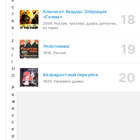
с
Ключи от бездны: Операция
т
«Голем»
в
2004, Россия, триллер, драма, детектив,
е
история
:
F
Уплотнение
u
1918, Россия,
l
l
H
Безрадостный переулок
D
1925, Германия, драма
Р
е
ж
и
с
с
е
р