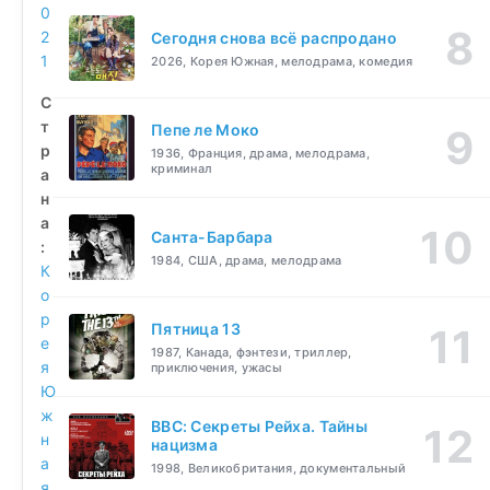
0
2
Сегодня снова всё распродано
1
2026, Корея Южная, мелодрама, комедия
С
т
Пепе ле Моко
р
1936, Франция, драма, мелодрама,
криминал
а
н
а
Санта-Барбара
:
1984, США, драма, мелодрама
К
о
р
Пятница 13
е
1987, Канада, фэнтези, триллер,
я
приключения, ужасы
Ю
ж
BBC: Секреты Рейха. Тайны
н
нацизма
а
1998, Великобритания, документальный
я