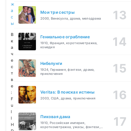
ж
а
Мои три сестры
с
2000, Венесуэла, драма, мелодрама
ы
В
Гениальное ограбление
к
1910, Франция, короткометражка,
а
комедия
ч
е
Нибелунги
с
1924, Германия, фэнтези, драма,
т
приключения
в
е
Veritas: В поисках истины
:
F
2003, США, драма, приключения
u
l
Пиковая дама
l
1910, Российская империя,
H
короткометражка, ужасы, фэнтези,
D
драма