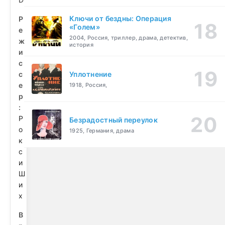
Ключи от бездны: Операция
Р
«Голем»
е
2004, Россия, триллер, драма, детектив,
ж
история
и
с
с
Уплотнение
е
1918, Россия,
р
:
Р
Безрадостный переулок
о
1925, Германия, драма
к
с
и
Ш
и
х
В