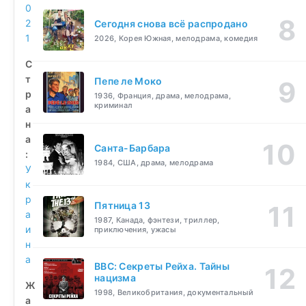
0
2
Сегодня снова всё распродано
1
2026, Корея Южная, мелодрама, комедия
С
т
Пепе ле Моко
р
1936, Франция, драма, мелодрама,
криминал
а
н
а
Санта-Барбара
:
1984, США, драма, мелодрама
У
к
р
Пятница 13
а
1987, Канада, фэнтези, триллер,
и
приключения, ужасы
н
а
BBC: Секреты Рейха. Тайны
нацизма
Ж
1998, Великобритания, документальный
а