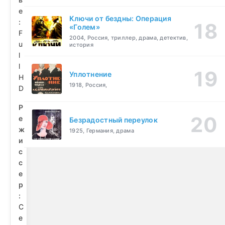
е
Ключи от бездны: Операция
:
«Голем»
F
2004, Россия, триллер, драма, детектив,
u
история
l
l
Уплотнение
H
1918, Россия,
D
Р
е
Безрадостный переулок
ж
1925, Германия, драма
и
с
с
е
р
:
С
е