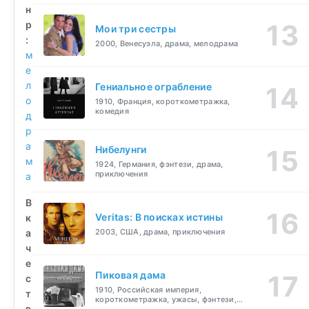
н
р
Мои три сестры
:
2000, Венесуэла, драма, мелодрама
м
е
л
Гениальное ограбление
о
1910, Франция, короткометражка,
комедия
д
р
а
Нибелунги
м
1924, Германия, фэнтези, драма,
приключения
а
В
Veritas: В поисках истины
к
а
2003, США, драма, приключения
ч
е
Пиковая дама
с
1910, Российская империя,
т
короткометражка, ужасы, фэнтези,
в
драма