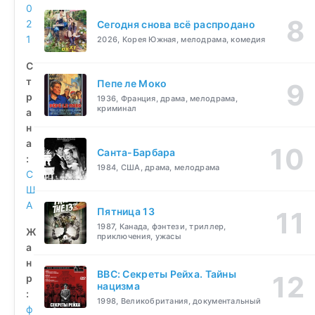
0
2
Сегодня снова всё распродано
1
2026, Корея Южная, мелодрама, комедия
С
т
Пепе ле Моко
р
1936, Франция, драма, мелодрама,
криминал
а
н
а
Санта-Барбара
:
1984, США, драма, мелодрама
С
Ш
А
Пятница 13
1987, Канада, фэнтези, триллер,
Ж
приключения, ужасы
а
н
BBC: Секреты Рейха. Тайны
р
нацизма
:
1998, Великобритания, документальный
ф