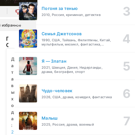
Погоня за тенью
0
2010, Россия, криминал, детектив
В избранное
Семья Джетсонов
Парадайз-
1990, США, Тайвань, Филиппины, Китай,
Сити
мультфильм, мюзикл, фантастика,
комедия, семейный
(2021)
смотреть
Д
Я — Златан
бесплатно
а
2021, Швеция, Дания, Нидерланды,
т
драма, биография, спорт
а
в
Чудо-человек
ы
2026, США, драма, комедия, фантастика
х
о
д
Малыш
а
2025, Россия, драма, военный
:
2