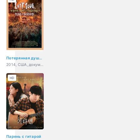
Потерянная душа: Обречённый путь «Острова доктора Моро» Ричарда Стэнли
2014, США, документальный, приключения
HD
Парень с гитарой