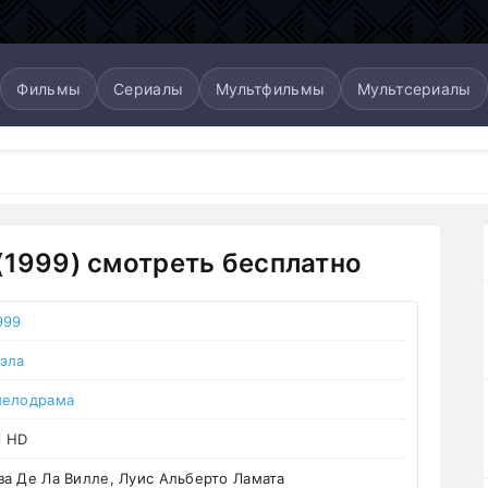
Фильмы
Сериалы
Мультфильмы
Мультсериалы
(1999) смотреть бесплатно
999
эла
мелодрама
l HD
а Де Ла Вилле, Луис Альберто Ламата