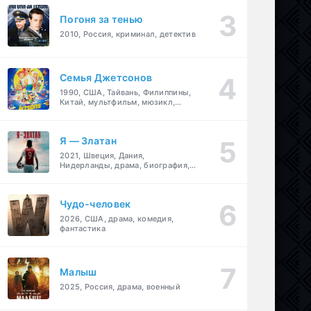
Погоня за тенью
2010, Россия, криминал, детектив
Семья Джетсонов
1990, США, Тайвань, Филиппины,
Китай, мультфильм, мюзикл,
фантастика, комедия, семейный
Я — Златан
2021, Швеция, Дания,
Нидерланды, драма, биография,
спорт
Чудо-человек
2026, США, драма, комедия,
фантастика
Малыш
2025, Россия, драма, военный