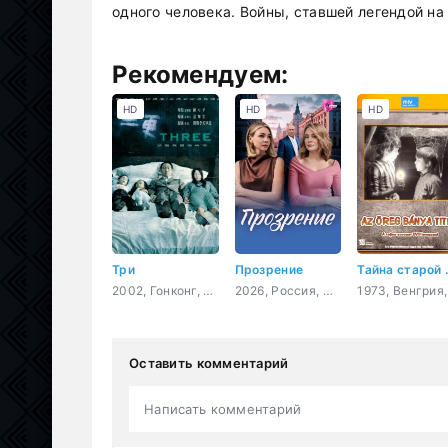
одного человека. Войны, ставшей легендой на
Рекомендуем:
HD
HD
HD
Три
Прозрение
Тайна
2002, Гонконг, Корея Южная, Таиланд, ужасы, боевик, драма
2026, Россия, мелодрама
Оставить комментарий
Написать комментарий