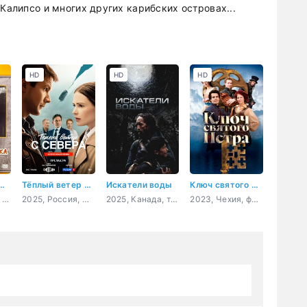
 Калипсо и многих других карибских островах...
HD
HD
HD
 старой шахты
Тёплый ветер с севера
Искатели воды
Ключ святого Петра
1973, Венгрия, приключения
2025, Россия, мелодрама
2025, Канада, триллер
2023, Чехия, фэнтези, комедия, семейный