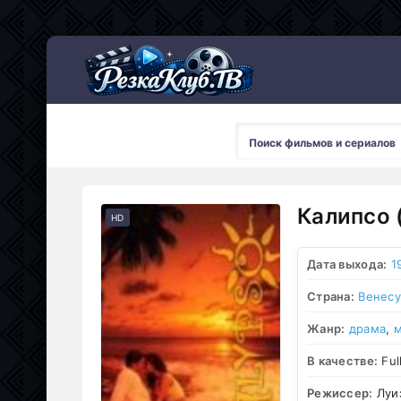
Мультсериалы
Калипсо 
HD
Дата выхода:
1
Страна:
Венесу
Жанр:
драма
,
В качестве:
Ful
Режиссер:
Луиз