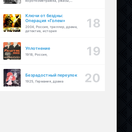
короткометражка, ужасы,
фэнтези, драма
Ключи от бездны:
Операция «Голем»
2004, Россия, триллер, драма,
детектив, история
Уплотнение
1918, Россия,
Безрадостный переулок
1925, Германия, драма