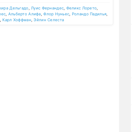
кира Дельгадо
,
Луис Фернандес
,
Феликс Лорето
,
лес
,
Альберто Алифа
,
Флор Нуньес
,
Роландо Падилья
,
,
Карл Хоффман
,
Эйлин Селеста