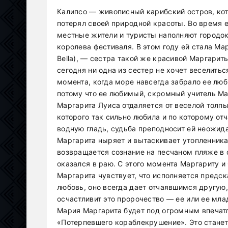
Калипсо — живописный карибский остров, кот
потерял своей природной красоты. Во время 
местные жители и туристы наполняют город
королева фестиваля. В этом году ей стала Ма
Bella), — сестра такой же красивой Маргарит
сегодня ни одна из сестер не хочет веселитьс
момента, когда море навсегда забрало ее люб
потому что ее любимый, скромный учитель Ма
Маргарита Луиса отдаляется от веселой толпы
которого так сильно любила и по которому от
водную гладь, судьба преподносит ей неожида
Маргарита ныряет и вытаскивает утопленника 
возвращается сознание на песчаном пляже в
оказался в раю. С этого момента Маргариту и
Маргарита чувствует, что исполняется предск
любовь, оно всегда дает отчаявшимся другую,
осчастливит это пророчество — ее или ее мла
Мария Маргарита будет под огромным впечат
«Потерпевшего кораблекрушение». Это стане