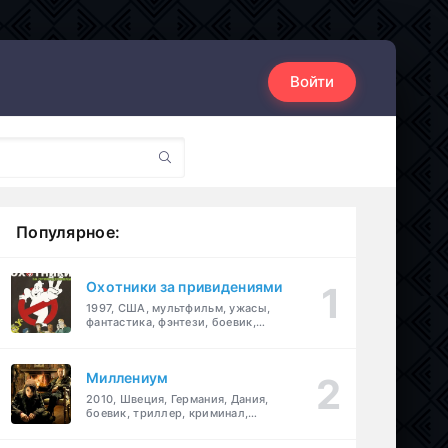
Войти
Популярное:
Охотники за привидениями
1997, США, мультфильм, ужасы,
фантастика, фэнтези, боевик,
комедия, приключения, семейный
Миллениум
2010, Швеция, Германия, Дания,
боевик, триллер, криминал,
детектив