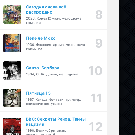
Сегодня снова всё
распродано
2026, Корея Южная, мелодрама,
комедия
Пепе ле Моко
1936, Франция, драма, мелодрама,
криминал
Санта-Барбара
1984, США, драма, мелодрама
Пятница 13
1987, Канада, фэнтези, триллер,
приключения, ужасы
BBC: Секреты Рейха. Тайны
нацизма
1998, Великобритания,
документальный