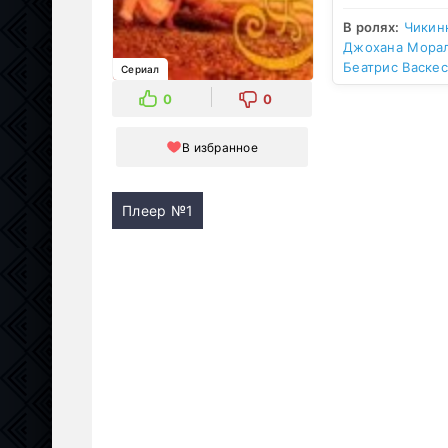
В ролях:
Чикин
Джохана Мора
Беатрис Васкес
Сериал
0
0
В избранное
Плеер №1