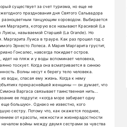
орый существует за счет туризма, но еще не
ежегодного празднования дня Святого Сальвадора
ок разноцветным танцующим хороводом. Выбирается
рия Маргарита, которую все называют Красивой (La
ы Луисы, называемой Старшей (La Grande). Но
я. Маргарита Луиса в трауре. Как раз прошел год с
имого Эрнесто Лопеса. А Мария Маргарита грустит,
риано Гонсалес, навсегда покидает остров.
, идет на пляж и у воды вспоминает человека,
чаянно тоскует. Когда она всматривается в синюю
нность. Волны несут к берегу тело человека.
из воды, спасая ему жизнь. Когда к нему
 объятиях прекраснейшей женщины — он думает, что
 Симона Варгаса связывает таинственная нить...
азание ее подруги: «когда море забирает одну
 еще большую». Однако не известно, кого
дшую сестру. Потому что, как окажется позднее,
лением от красоты, нежности и жизнерадостности
т началом войны между двумя сестрами за чувства