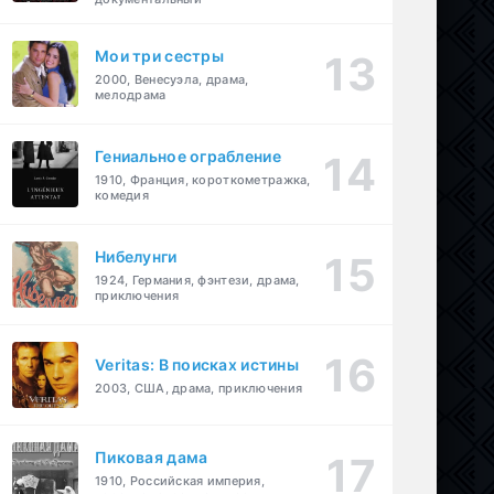
Мои три сестры
2000, Венесуэла, драма,
мелодрама
Гениальное ограбление
1910, Франция, короткометражка,
комедия
Нибелунги
1924, Германия, фэнтези, драма,
приключения
Veritas: В поисках истины
2003, США, драма, приключения
Пиковая дама
1910, Российская империя,