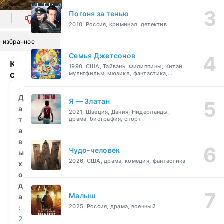
Погоня за тенью
0
2010, Россия, криминал, детектив
В избранное
Семья Джетсонов
Конец
1990, США, Тайвань, Филиппины, Китай,
света
мультфильм, мюзикл, фантастика,
комедия, семейный
(2011)
смотреть
Д
Я — Златан
бесплатно
а
2021, Швеция, Дания, Нидерланды,
т
драма, биография, спорт
а
в
Чудо-человек
ы
2026, США, драма, комедия, фантастика
х
о
д
Малыш
а
2025, Россия, драма, военный
:
2