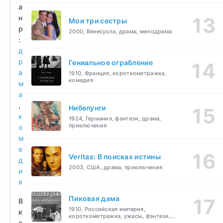
а
н
Мои три сестры
р
2000, Венесуэла, драма, мелодрама
:
д
р
Гениальное ограбление
а
1910, Франция, короткометражка,
комедия
м
а
,
Нибелунги
к
1924, Германия, фэнтези, драма,
приключения
о
м
е
Veritas: В поисках истины
д
2003, США, драма, приключения
и
я
Пиковая дама
В
1910, Российская империя,
к
короткометражка, ужасы, фэнтези,
а
драма