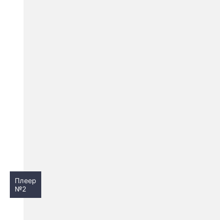
Плеер
№2