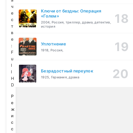
ч
Ключи от бездны: Операция
е
«Голем»
с
2004, Россия, триллер, драма, детектив,
т
история
в
е
Уплотнение
:
1918, Россия,
F
u
l
Безрадостный переулок
l
1925, Германия, драма
H
D
Р
е
ж
и
с
с