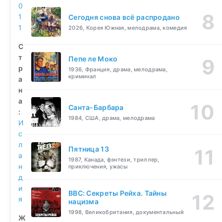
0
1
Сегодня снова всё распродано
1
2026, Корея Южная, мелодрама, комедия
С
т
Пепе ле Моко
р
1936, Франция, драма, мелодрама,
криминал
а
н
а
Санта-Барбара
:
1984, США, драма, мелодрама
И
с
л
Пятница 13
а
1987, Канада, фэнтези, триллер,
н
приключения, ужасы
д
и
BBC: Секреты Рейха. Тайны
я
нацизма
1998, Великобритания, документальный
Ж