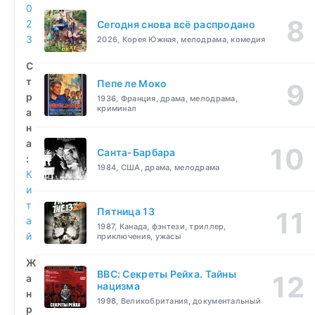
0
2
Сегодня снова всё распродано
3
2026, Корея Южная, мелодрама, комедия
С
т
Пепе ле Моко
р
1936, Франция, драма, мелодрама,
криминал
а
н
а
Санта-Барбара
:
1984, США, драма, мелодрама
К
и
т
Пятница 13
а
1987, Канада, фэнтези, триллер,
й
приключения, ужасы
Ж
BBC: Секреты Рейха. Тайны
а
нацизма
н
1998, Великобритания, документальный
р