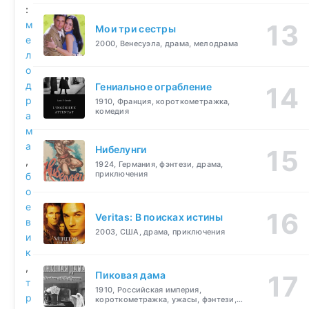
:
м
Мои три сестры
е
2000, Венесуэла, драма, мелодрама
л
о
д
Гениальное ограбление
р
1910, Франция, короткометражка,
комедия
а
м
а
Нибелунги
,
1924, Германия, фэнтези, драма,
приключения
б
о
е
Veritas: В поисках истины
в
2003, США, драма, приключения
и
к
,
Пиковая дама
т
1910, Российская империя,
р
короткометражка, ужасы, фэнтези,
драма