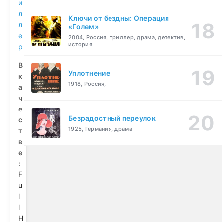
и
л
Ключи от бездны: Операция
л
«Голем»
е
2004, Россия, триллер, драма, детектив,
история
р
В
Уплотнение
к
1918, Россия,
а
ч
е
Безрадостный переулок
с
1925, Германия, драма
т
в
е
:
F
u
l
l
H