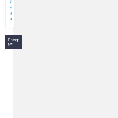
И
м
и
н
Плеер
№1