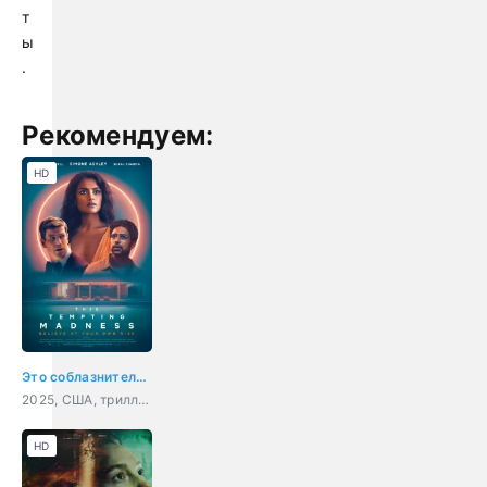
т
ы
.
Рекомендуем:
HD
Это соблазнительное безумие
2025, США, триллер
HD