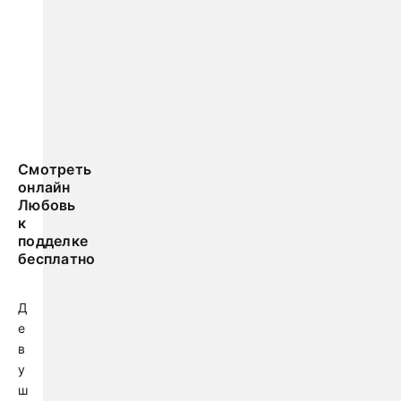
Смотреть
онлайн
Любовь
к
подделке
бесплатно
Д
е
в
у
ш