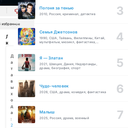
Погоня за тенью
0
2010, Россия, криминал, детектив
В избранное
Семья Джетсонов
Любовь
1990, США, Тайвань, Филиппины, Китай,
к
мультфильм, мюзикл, фантастика,
комедия, семейный
подделке
(2023)
Д
Я — Златан
смотреть
а
2021, Швеция, Дания, Нидерланды,
бесплатно
т
драма, биография, спорт
а
в
Чудо-человек
ы
2026, США, драма, комедия, фантастика
х
о
д
Малыш
а
2025, Россия, драма, военный
:
2