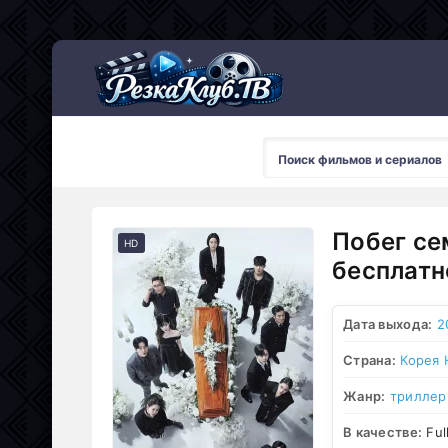
Мультсериалы
Побег се
HD
бесплатн
Дата выхода:
2
Страна:
Корея
Жанр:
триллер
В качестве:
Ful