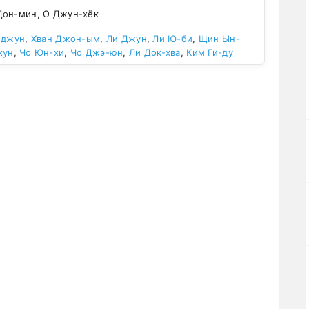
Дон-мин, О Джун-хёк
-джун
,
Хван Джон-ым
,
Ли Джун
,
Ли Ю-би
,
Щин Ын-
хун
,
Чо Юн-хи
,
Чо Джэ-юн
,
Ли Док-хва
,
Ким Ги-ду