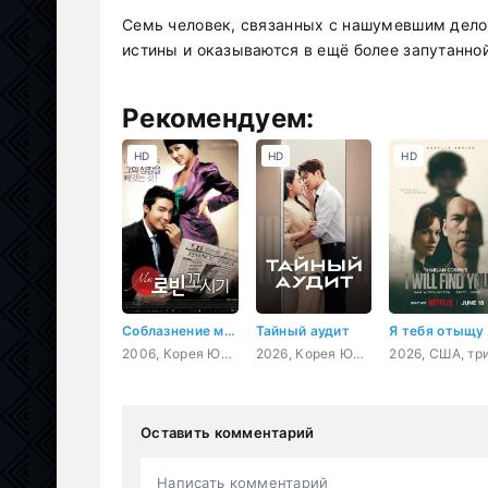
Семь человек, связанных с нашумевшим дело
истины и оказываются в ещё более запутанной
Рекомендуем:
HD
HD
HD
Соблазнение мистера Совершенство
Тайный аудит
Я тебя отыщу
2006, Корея Южная, мелодрама, комедия
2026, Корея Южная, мелодрама, комедия
Оставить комментарий
Написать комментарий