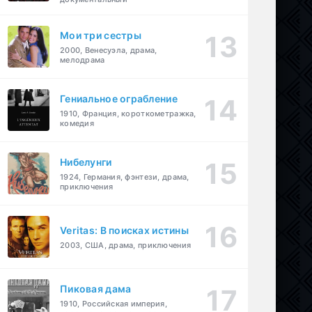
Мои три сестры
2000, Венесуэла, драма,
мелодрама
Гениальное ограбление
1910, Франция, короткометражка,
комедия
Нибелунги
1924, Германия, фэнтези, драма,
приключения
Veritas: В поисках истины
2003, США, драма, приключения
Пиковая дама
1910, Российская империя,