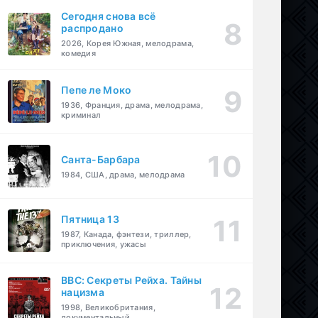
Сегодня снова всё
распродано
2026, Корея Южная, мелодрама,
комедия
Пепе ле Моко
1936, Франция, драма, мелодрама,
криминал
Санта-Барбара
1984, США, драма, мелодрама
Пятница 13
1987, Канада, фэнтези, триллер,
приключения, ужасы
BBC: Секреты Рейха. Тайны
нацизма
1998, Великобритания,
документальный