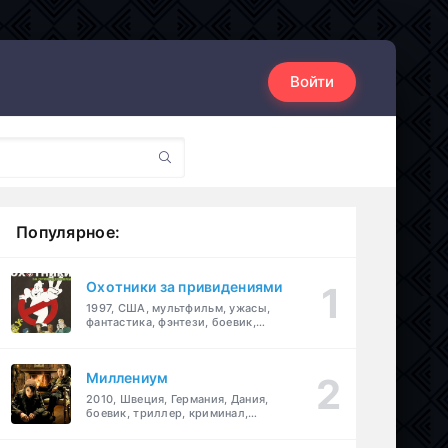
Войти
Популярное:
Охотники за привидениями
1997, США, мультфильм, ужасы,
фантастика, фэнтези, боевик,
комедия, приключения, семейный
Миллениум
2010, Швеция, Германия, Дания,
боевик, триллер, криминал,
детектив