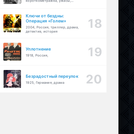
короткометражка, ужасы,
фэнтези, драма
Ключи от бездны:
Операция «Голем»
2004, Россия, триллер, драма,
детектив, история
Уплотнение
1918, Россия,
Безрадостный переулок
1925, Германия, драма