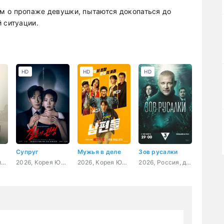
м о пропаже девушки, пытаются докопаться до
 ситуации.
HD
HD
HD
Супруг
Мужья в деле
Зов русалки
2026, США, триллер, драма, криминал, детектив
2026, Корея Южная, триллер, детектив
2026, Корея Южная, боевик, комедия, криминал
2026, Россия, детектив