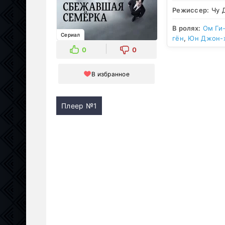
Режиссер:
Чу 
В ролях:
Ом Ги
Сериал
гён
,
Юн Джон-
0
0
В избранное
Плеер №1