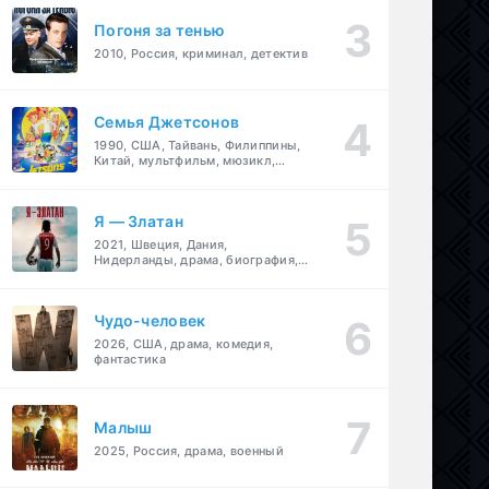
Погоня за тенью
2010, Россия, криминал, детектив
Семья Джетсонов
1990, США, Тайвань, Филиппины,
Китай, мультфильм, мюзикл,
фантастика, комедия, семейный
Я — Златан
2021, Швеция, Дания,
Нидерланды, драма, биография,
спорт
Чудо-человек
2026, США, драма, комедия,
фантастика
Малыш
2025, Россия, драма, военный