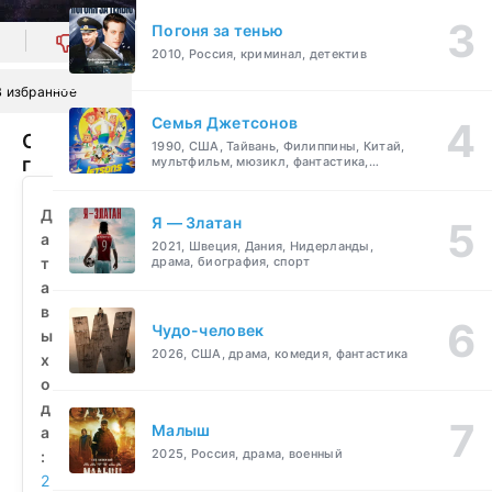
Погоня за тенью
0
2010, Россия, криминал, детектив
В избранное
Семья Джетсонов
Смертельно
1990, США, Тайвань, Филиппины, Китай,
горячий
мультфильм, мюзикл, фантастика,
комедия, семейный
(2024)
смотреть
Д
Я — Златан
бесплатно
а
2021, Швеция, Дания, Нидерланды,
т
драма, биография, спорт
а
в
Чудо-человек
ы
2026, США, драма, комедия, фантастика
х
о
д
Малыш
а
2025, Россия, драма, военный
:
2