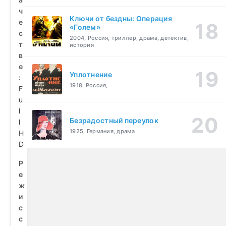
ч
Ключи от бездны: Операция
е
«Голем»
с
2004, Россия, триллер, драма, детектив,
т
история
в
е
Уплотнение
:
1918, Россия,
F
u
l
Безрадостный переулок
l
1925, Германия, драма
H
D
Р
е
ж
и
с
с