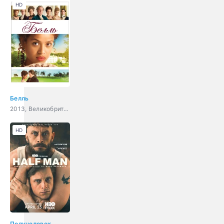
HD
Белль
2013, Великобритания, драма, мелодрама, биография
HD
Получеловек