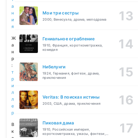
а
н
Мои три сестры
и
2000, Венесуэла, драма, мелодрама
я
Ж
Гениальное ограбление
а
1910, Франция, короткометражка,
комедия
н
р
:
Нибелунги
т
1924, Германия, фэнтези, драма,
приключения
р
и
л
Veritas: В поисках истины
л
2003, США, драма, приключения
е
р
Пиковая дама
В
1910, Российская империя,
к
короткометражка, ужасы, фэнтези,
а
драма