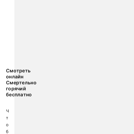
Смотреть
онлайн
Смертельно
горячий
бесплатно
Ч
т
о
б