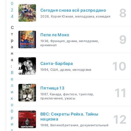
0
2
Сегодня снова всё распродано
4
2026, Корея Южная, мелодрама, комедия
С
т
Пепе ле Моко
р
1936, Франция, драма, мелодрама,
криминал
а
н
а
Санта-Барбара
:
1984, США, драма, мелодрама
В
е
л
Пятница 13
и
1987, Канада, фэнтези, триллер,
к
приключения, ужасы
о
б
BBC: Секреты Рейха. Тайны
р
нацизма
и
1998, Великобритания, документальный
т