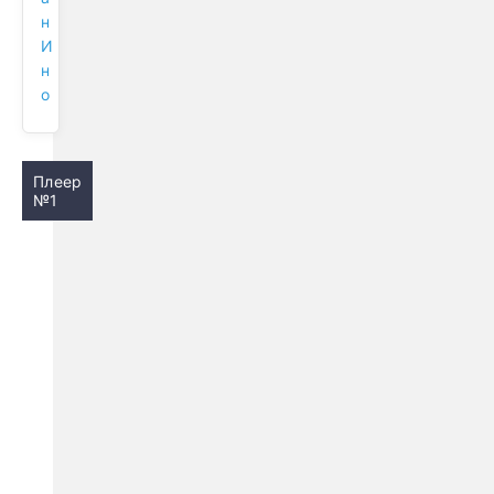
н
И
н
о
Плеер
№1