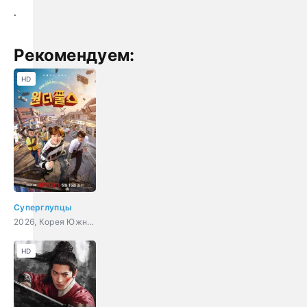
.
Рекомендуем:
HD
Суперглупцы
2026, Корея Южная, фантастика, комедия, боевик
HD