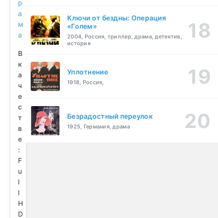
р
а
Ключи от бездны: Операция
м
«Голем»
а
2004, Россия, триллер, драма, детектив,
история
В
к
Уплотнение
а
1918, Россия,
ч
е
с
Безрадостный переулок
т
1925, Германия, драма
в
е
:
F
u
l
l
H
D