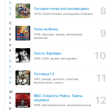
0
2
Сегодня снова всё распродано
5
2026, Корея Южная, мелодрама, комедия
С
т
Пепе ле Моко
р
1936, Франция, драма, мелодрама,
криминал
а
н
а
Санта-Барбара
:
1984, США, драма, мелодрама
К
и
т
Пятница 13
а
1987, Канада, фэнтези, триллер,
й
приключения, ужасы
Ж
BBC: Секреты Рейха. Тайны
а
нацизма
н
1998, Великобритания, документальный
р