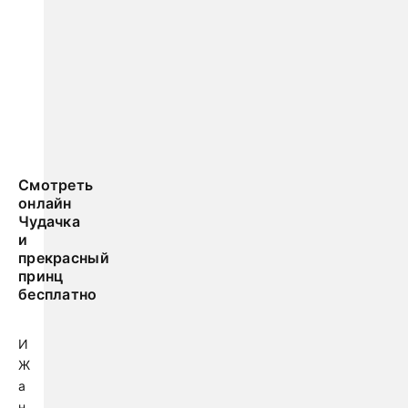
Смотреть
онлайн
Чудачка
и
прекрасный
принц
бесплатно
И
Ж
а
н