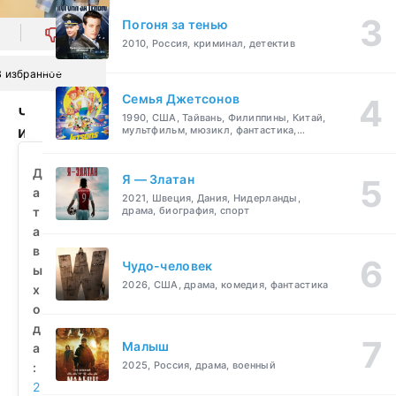
Погоня за тенью
0
2010, Россия, криминал, детектив
В избранное
Семья Джетсонов
Чудачка
1990, США, Тайвань, Филиппины, Китай,
и
мультфильм, мюзикл, фантастика,
комедия, семейный
прекрасный
принц
Д
Я — Златан
(2025)
а
2021, Швеция, Дания, Нидерланды,
смотреть
т
драма, биография, спорт
бесплатно
а
в
Чудо-человек
ы
2026, США, драма, комедия, фантастика
х
о
д
Малыш
а
2025, Россия, драма, военный
:
2