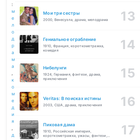
:
м
Мои три сестры
е
2000, Венесуэла, драма, мелодрама
л
о
д
Гениальное ограбление
р
1910, Франция, короткометражка,
комедия
а
м
а
Нибелунги
,
1924, Германия, фэнтези, драма,
приключения
к
о
м
Veritas: В поисках истины
е
2003, США, драма, приключения
д
и
я
Пиковая дама
,
1910, Российская империя,
д
короткометражка, ужасы, фэнтези,
драма