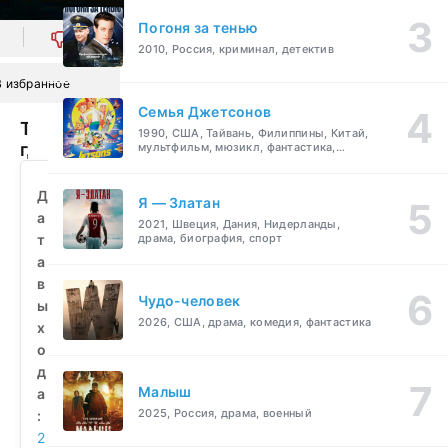
Погоня за тенью
0
2010, Россия, криминал, детектив
В избранное
Семья Джетсонов
Там,
1990, США, Тайвань, Филиппины, Китай,
где
мультфильм, мюзикл, фантастика,
комедия, семейный
всегда
светит
Д
Я — Златан
солнце
а
2021, Швеция, Дания, Нидерланды,
(2025)
т
драма, биография, спорт
смотреть
а
бесплатно
в
Чудо-человек
ы
2026, США, драма, комедия, фантастика
х
о
д
Малыш
а
2025, Россия, драма, военный
:
2