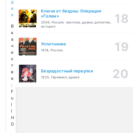
д
и
Ключи от бездны: Операция
я
«Голем»
2004, Россия, триллер, драма, детектив,
В
история
к
а
Уплотнение
ч
1918, Россия,
е
с
т
Безрадостный переулок
в
1925, Германия, драма
е
:
F
u
l
l
H
D