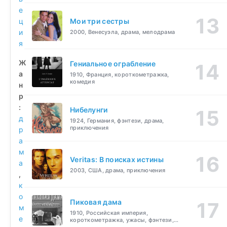
е
ц
Мои три сестры
и
2000, Венесуэла, драма, мелодрама
я
Ж
Гениальное ограбление
а
1910, Франция, короткометражка,
комедия
н
р
:
Нибелунги
д
1924, Германия, фэнтези, драма,
приключения
р
а
м
Veritas: В поисках истины
а
2003, США, драма, приключения
,
к
о
Пиковая дама
м
1910, Российская империя,
е
короткометражка, ужасы, фэнтези,
драма