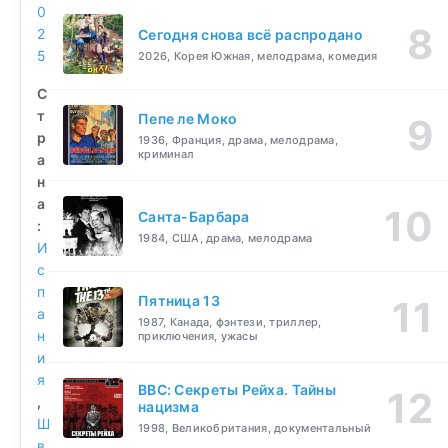
0
2
Сегодня снова всё распродано
5
2026, Корея Южная, мелодрама, комедия
С
т
Пепе ле Моко
р
1936, Франция, драма, мелодрама,
криминал
а
н
а
Санта-Барбара
:
1984, США, драма, мелодрама
И
с
п
Пятница 13
а
1987, Канада, фэнтези, триллер,
н
приключения, ужасы
и
я
BBC: Секреты Рейха. Тайны
,
нацизма
Ш
1998, Великобритания, документальный
в