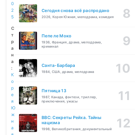
0
2
Сегодня снова всё распродано
5
2026, Корея Южная, мелодрама, комедия
С
т
Пепе ле Моко
р
1936, Франция, драма, мелодрама,
криминал
а
н
а
Санта-Барбара
:
1984, США, драма, мелодрама
К
о
р
Пятница 13
е
1987, Канада, фэнтези, триллер,
я
приключения, ужасы
Ю
ж
BBC: Секреты Рейха. Тайны
н
нацизма
а
1998, Великобритания, документальный
я