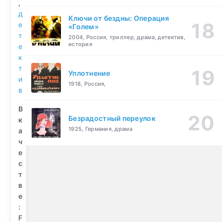
,
д
Ключи от бездны: Операция
е
«Голем»
т
2004, Россия, триллер, драма, детектив,
история
е
к
т
Уплотнение
и
1918, Россия,
в
В
Безрадостный переулок
к
1925, Германия, драма
а
ч
е
с
т
в
е
:
F