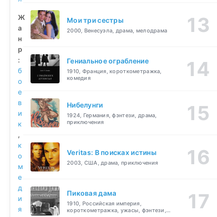
Ж
Мои три сестры
а
2000, Венесуэла, драма, мелодрама
н
р
:
Гениальное ограбление
б
1910, Франция, короткометражка,
комедия
о
е
в
Нибелунги
и
1924, Германия, фэнтези, драма,
приключения
к
,
к
Veritas: В поисках истины
о
2003, США, драма, приключения
м
е
д
Пиковая дама
и
1910, Российская империя,
я
короткометражка, ужасы, фэнтези,
драма