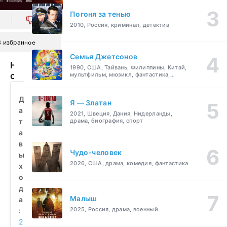
Погоня за тенью
0
2010, Россия, криминал, детектив
В избранное
Семья Джетсонов
Наш
1990, США, Тайвань, Филиппины, Китай,
соседский
мультфильм, мюзикл, фантастика,
комедия, семейный
спецназ
(2025)
Д
Я — Златан
смотреть
а
2021, Швеция, Дания, Нидерланды,
бесплатно
т
драма, биография, спорт
а
в
Чудо-человек
ы
2026, США, драма, комедия, фантастика
х
о
д
Малыш
а
2025, Россия, драма, военный
:
2