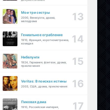
Мои три сестры
2000, Венесуэла, драма,
мелодрама
Гениальное ограбление
1910, Франция, короткометражка,
комедия
Нибелунги
1924, Германия, фэнтези, драма,
приключения
Veritas: В поисках истины
2003, США, драма, приключения
Пиковая дама
1910, Российская империя,