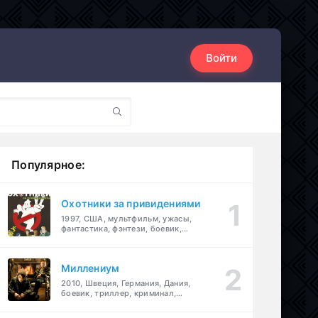
Войти
Популярное:
Охотники за привидениями
1997, США, мультфильм, ужасы,
фантастика, фэнтези, боевик,
комедия, приключения, семейный
Миллениум
2010, Швеция, Германия, Дания,
боевик, триллер, криминал,
детектив