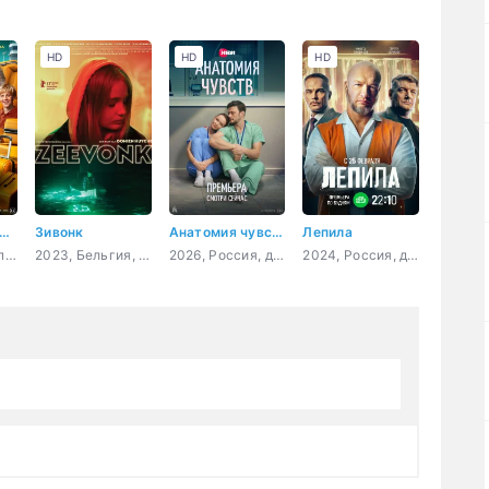
HD
HD
HD
лючения желтого чемоданчика
Зивонк
Анатомия чувств
Лепила
2026, Россия, приключения, фэнтези, комедия, семейный
2023, Бельгия, Нидерланды, семейный
2026, Россия, драма
2024, Россия, детектив, криминал