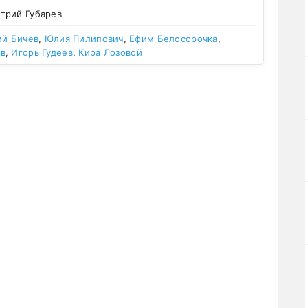
трий Губарев
ий Бичев
,
Юлия Пилипович
,
Ефим Белосорочка
,
в
,
Игорь Гудеев
,
Кира Лозовой