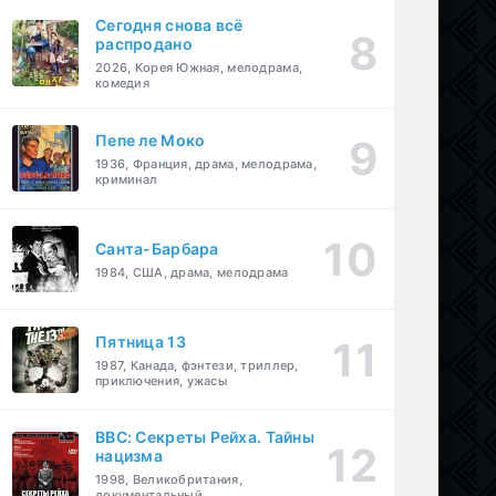
Сегодня снова всё
распродано
2026, Корея Южная, мелодрама,
комедия
Пепе ле Моко
1936, Франция, драма, мелодрама,
криминал
Санта-Барбара
1984, США, драма, мелодрама
Пятница 13
1987, Канада, фэнтези, триллер,
приключения, ужасы
BBC: Секреты Рейха. Тайны
нацизма
1998, Великобритания,
документальный