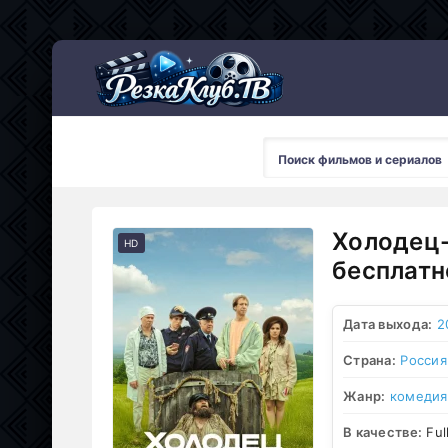
Мультсериалы
Холодец-
HD
бесплатн
Дата выхода:
2
Страна:
Россия
Жанр:
комедия
В качестве:
Ful