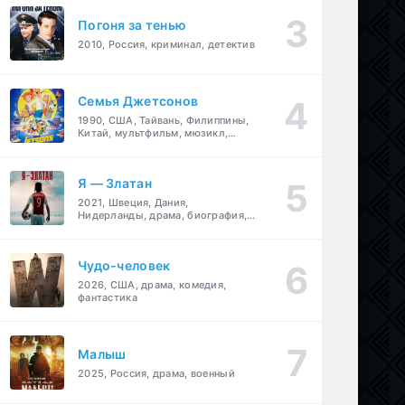
Погоня за тенью
2010, Россия, криминал, детектив
Семья Джетсонов
1990, США, Тайвань, Филиппины,
Китай, мультфильм, мюзикл,
фантастика, комедия, семейный
Я — Златан
2021, Швеция, Дания,
Нидерланды, драма, биография,
спорт
Чудо-человек
2026, США, драма, комедия,
фантастика
Малыш
2025, Россия, драма, военный