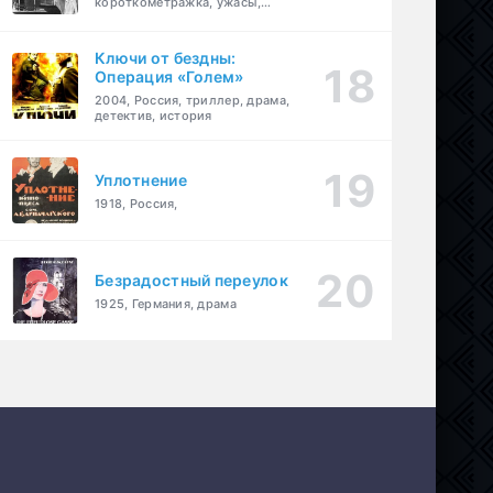
короткометражка, ужасы,
фэнтези, драма
Ключи от бездны:
Операция «Голем»
2004, Россия, триллер, драма,
детектив, история
Уплотнение
1918, Россия,
Безрадостный переулок
1925, Германия, драма