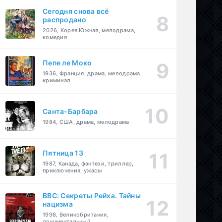
Сегодня снова всё
распродано
2026, Корея Южная, мелодрама,
комедия
Пепе ле Моко
1936, Франция, драма, мелодрама,
криминал
Санта-Барбара
1984, США, драма, мелодрама
Пятница 13
1987, Канада, фэнтези, триллер,
приключения, ужасы
BBC: Секреты Рейха. Тайны
нацизма
1998, Великобритания,
документальный