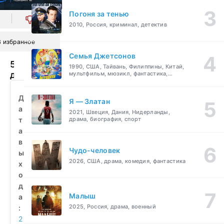
Погоня за тенью
0
2010, Россия, криминал, детектив
В избранное
Семья Джетсонов
56
1990, США, Тайвань, Филиппины, Китай,
дней
мультфильм, мюзикл, фантастика,
комедия, семейный
(2026)
смотреть
Д
Я — Златан
бесплатно
а
2021, Швеция, Дания, Нидерланды,
т
драма, биография, спорт
а
в
Чудо-человек
ы
2026, США, драма, комедия, фантастика
х
о
д
Малыш
а
2025, Россия, драма, военный
:
2