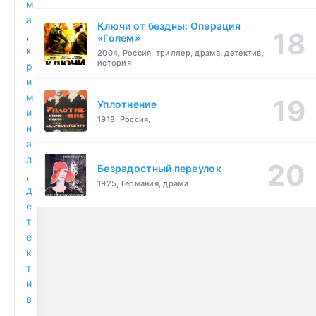
м
а
Ключи от бездны: Операция
,
«Голем»
к
2004, Россия, триллер, драма, детектив,
история
р
и
м
Уплотнение
и
1918, Россия,
н
а
л
Безрадостный переулок
,
1925, Германия, драма
д
е
т
е
к
т
и
в