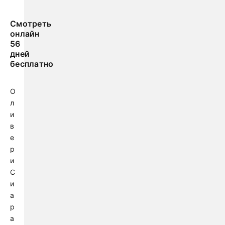
Смотреть
онлайн
56
дней
бесплатно
О
л
и
в
е
р
и
С
и
а
р
а