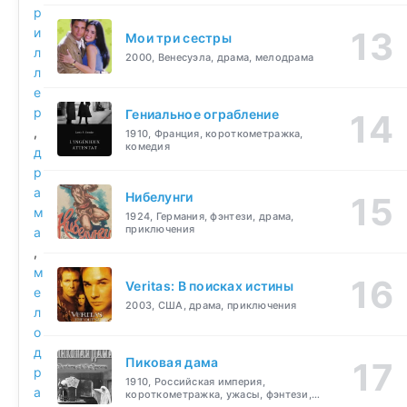
р
и
Мои три сестры
л
2000, Венесуэла, драма, мелодрама
л
е
р
Гениальное ограбление
,
1910, Франция, короткометражка,
комедия
д
р
а
Нибелунги
м
1924, Германия, фэнтези, драма,
приключения
а
,
м
Veritas: В поисках истины
е
2003, США, драма, приключения
л
о
д
Пиковая дама
р
1910, Российская империя,
а
короткометражка, ужасы, фэнтези,
драма