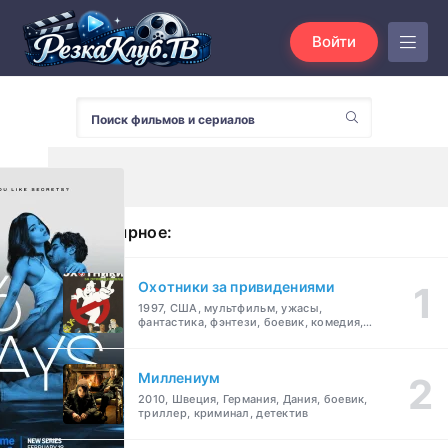
Войти
Популярное:
Охотники за привидениями
1997, США, мультфильм, ужасы,
фантастика, фэнтези, боевик, комедия,
приключения, семейный
Миллениум
2010, Швеция, Германия, Дания, боевик,
триллер, криминал, детектив