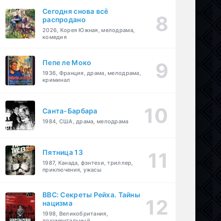
Сегодня снова всё
распродано
2026, Корея Южная, мелодрама,
комедия
Пепе ле Моко
1936, Франция, драма, мелодрама,
криминал
Санта-Барбара
1984, США, драма, мелодрама
Пятница 13
1987, Канада, фэнтези, триллер,
приключения, ужасы
BBC: Секреты Рейха. Тайны
нацизма
1998, Великобритания,
документальный