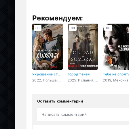
Рекомендуем:
HD
HD
HD
Укрощение строптивой
Город теней
2022, Польша, мелодрама, комедия
2025, Испания, триллер, драма, криминал, детектив
Оставить комментарий
Написать комментарий