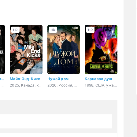
HD
HD
HD
Тебе не спрятаться
Майл-Энд-Кикс
Чужой дом
Карнавал душ
2019, Мексика, боевик, криминал
2025, Канада, комедия, мелодрама, музыка
2026, Россия, мелодрама
1998, США, ужасы, драма, детектив