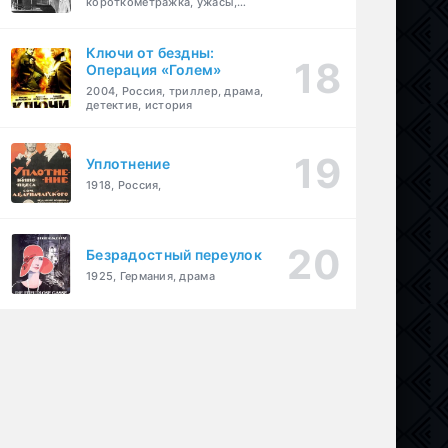
короткометражка, ужасы,
фэнтези, драма
Ключи от бездны:
Операция «Голем»
2004, Россия, триллер, драма,
детектив, история
Уплотнение
1918, Россия,
Безрадостный переулок
1925, Германия, драма