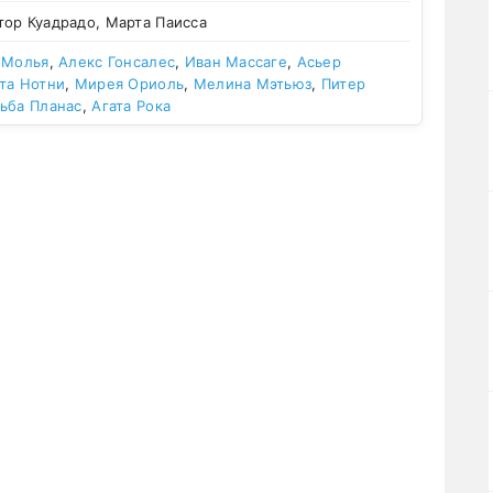
ор Куадрадо, Марта Паисса
 Молья
,
Алекс Гонсалес
,
Иван Массаге
,
Асьер
та Нотни
,
Мирея Ориоль
,
Мелина Мэтьюз
,
Питер
ьба Планас
,
Агата Рока