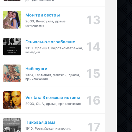
Мои три сестры
2000, Венесуэла, драма,
мелодрама
Гениальное ограбление
1910, Франция, короткометражка,
комедия
Нибелунги
1924, Германия, фэнтези, драма,
приключения
Veritas: В поисках истины
2003, США, драма, приключения
Пиковая дама
1910, Российская империя,