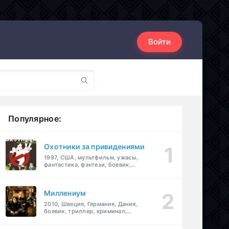
Войти
Популярное:
Охотники за привидениями
1997, США, мультфильм, ужасы,
фантастика, фэнтези, боевик,
комедия, приключения, семейный
Миллениум
2010, Швеция, Германия, Дания,
боевик, триллер, криминал,
детектив