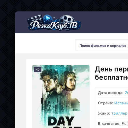
Мультсериалы
День пер
HD
бесплатн
Дата выхода:
2
Страна:
Испан
Жанр:
триллер
В качестве:
Ful