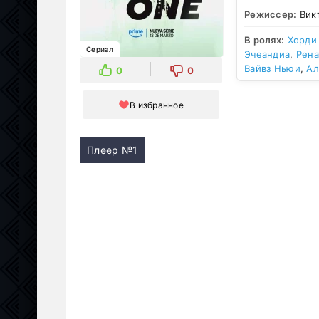
Режиссер:
Викт
В ролях:
Хорди
Сериал
Эчеандиа
,
Рена
Вайвз Ньюи
,
Ал
0
0
В избранное
Плеер №1