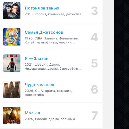
Погоня за тенью
2010, Россия, криминал, детектив
Семья Джетсонов
1990, США, Тайвань, Филиппины,
Китай, мультфильм, мюзикл,
фантастика, комедия, семейный
Я — Златан
2021, Швеция, Дания,
Нидерланды, драма, биография,
спорт
Чудо-человек
2026, США, драма, комедия,
фантастика
Малыш
2025, Россия, драма, военный