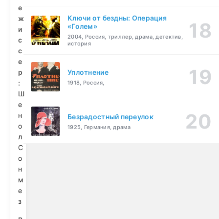
е
Ключи от бездны: Операция
ж
«Голем»
и
2004, Россия, триллер, драма, детектив,
с
история
с
е
р
Уплотнение
:
1918, Россия,
Ш
е
н
Безрадостный переулок
о
1925, Германия, драма
л
С
о
н
м
е
з