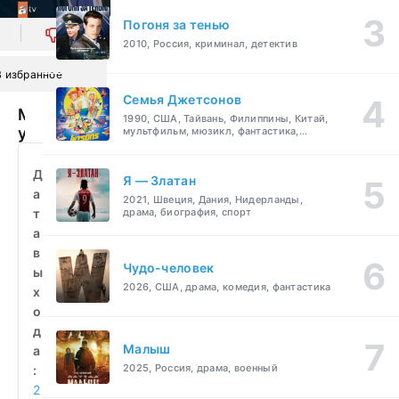
Погоня за тенью
0
2010, Россия, криминал, детектив
В избранное
Семья Джетсонов
Мирная
1990, США, Тайвань, Филиппины, Китай,
улица
мультфильм, мюзикл, фантастика,
комедия, семейный
(2012)
смотреть
Д
Я — Златан
бесплатно
а
2021, Швеция, Дания, Нидерланды,
т
драма, биография, спорт
а
в
Чудо-человек
ы
2026, США, драма, комедия, фантастика
х
о
д
Малыш
а
2025, Россия, драма, военный
:
2