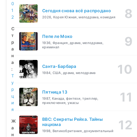
0
1
Сегодня снова всё распродано
2
2026, Корея Южная, мелодрама, комедия
С
т
Пепе ле Моко
р
1936, Франция, драма, мелодрама,
криминал
а
н
а
Санта-Барбара
:
1984, США, драма, мелодрама
Т
у
р
Пятница 13
ц
1987, Канада, фэнтези, триллер,
и
приключения, ужасы
я
BBC: Секреты Рейха. Тайны
Ж
нацизма
а
1998, Великобритания, документальный
н