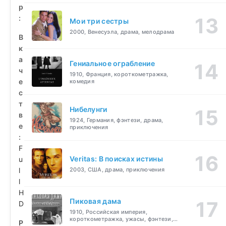
р
:
Мои три сестры
2000, Венесуэла, драма, мелодрама
В
к
а
Гениальное ограбление
ч
1910, Франция, короткометражка,
е
комедия
с
т
Нибелунги
в
1924, Германия, фэнтези, драма,
е
приключения
:
F
Veritas: В поисках истины
u
l
2003, США, драма, приключения
l
H
Пиковая дама
D
1910, Российская империя,
короткометражка, ужасы, фэнтези,
Р
драма