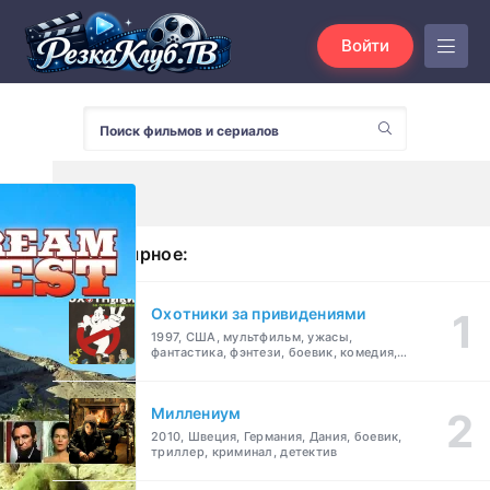
Войти
Популярное:
Охотники за привидениями
1997, США, мультфильм, ужасы,
фантастика, фэнтези, боевик, комедия,
приключения, семейный
Миллениум
2010, Швеция, Германия, Дания, боевик,
триллер, криминал, детектив