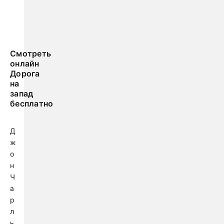
Смотреть
онлайн
Дорога
на
запад
бесплатно
Д
ж
о
н
Ч
а
р
л
ь