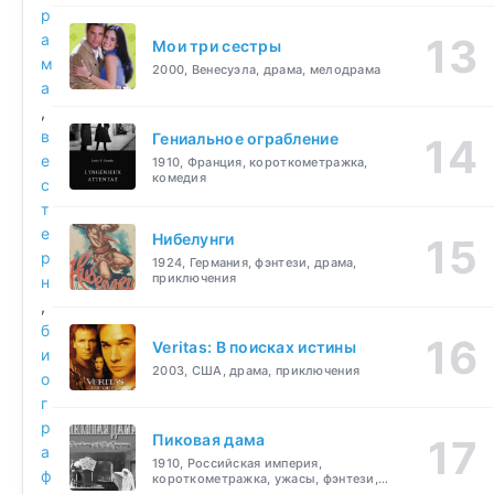
р
а
Мои три сестры
м
2000, Венесуэла, драма, мелодрама
а
,
в
Гениальное ограбление
е
1910, Франция, короткометражка,
комедия
с
т
е
Нибелунги
р
1924, Германия, фэнтези, драма,
приключения
н
,
б
Veritas: В поисках истины
и
2003, США, драма, приключения
о
г
р
Пиковая дама
а
1910, Российская империя,
ф
короткометражка, ужасы, фэнтези,
драма