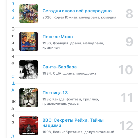
9
8
Сегодня снова всё распродано
6
2026, Корея Южная, мелодрама, комедия
С
т
Пепе ле Моко
р
1936, Франция, драма, мелодрама,
криминал
а
н
а
Санта-Барбара
:
1984, США, драма, мелодрама
С
Ш
А
Пятница 13
1987, Канада, фэнтези, триллер,
Ж
приключения, ужасы
а
н
BBC: Секреты Рейха. Тайны
р
нацизма
:
1998, Великобритания, документальный
д