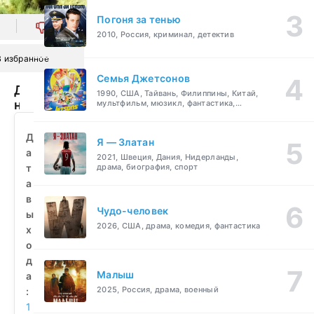
Погоня за тенью
0
2010, Россия, криминал, детектив
В избранное
Семья Джетсонов
Дорога
1990, США, Тайвань, Филиппины, Китай,
на
мультфильм, мюзикл, фантастика,
комедия, семейный
запад
(1986)
Д
Я — Златан
смотреть
а
2021, Швеция, Дания, Нидерланды,
бесплатно
т
драма, биография, спорт
а
в
Чудо-человек
ы
2026, США, драма, комедия, фантастика
х
о
д
Малыш
а
2025, Россия, драма, военный
:
1