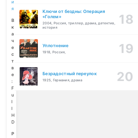
и
я
Ключи от бездны: Операция
«Голем»
В
2004, Россия, триллер, драма, детектив,
к
история
а
ч
Уплотнение
е
1918, Россия,
с
т
в
Безрадостный переулок
е
1925, Германия, драма
:
F
u
l
l
H
D
Р