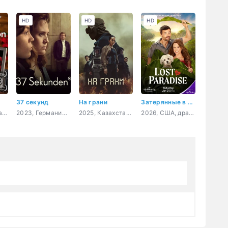
HD
HD
HD
37 секунд
На грани
Затерянные в раю
2020, США, драма
2023, Германия, драма
2025, Казахстан, триллер, драма
2026, США, драма, мелодрама