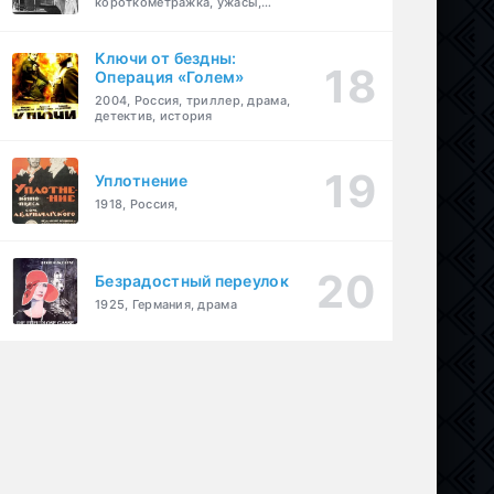
короткометражка, ужасы,
фэнтези, драма
Ключи от бездны:
Операция «Голем»
2004, Россия, триллер, драма,
детектив, история
Уплотнение
1918, Россия,
Безрадостный переулок
1925, Германия, драма