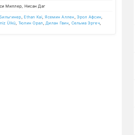
си Миллер, Нисан Даг
 Бильгинер
,
Ethan Kai
,
Ясемин Аллен
,
Эрол Афсин
,
niz Ülkü
,
Тюлин Орал
,
Дилан Гвин
,
Сельма Эргеч
,