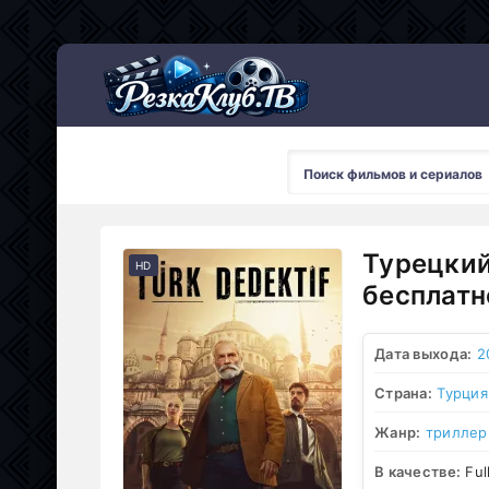
Мультсериалы
Турецкий
HD
бесплатн
Дата выхода:
2
Страна:
Турция
Жанр:
триллер
В качестве:
Ful