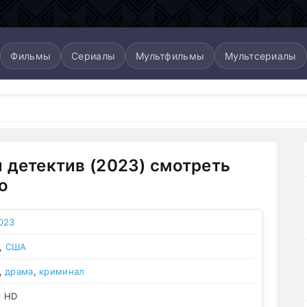
Фильмы
Сериалы
Мультфильмы
Мультсериалы
 детектив (2023) смотреть
о
023
,
США
,
драма
,
криминал
l HD