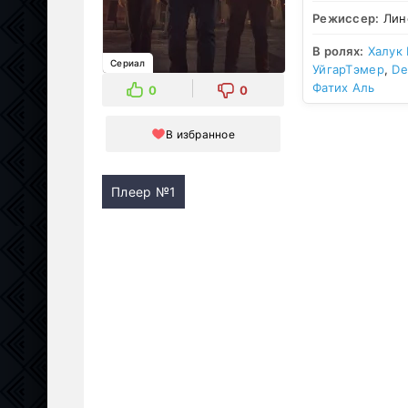
Режиссер:
Лин
В ролях:
Халук
Сериал
УйгарТэмер
,
De
Фатих Аль
0
0
В избранное
Плеер №1