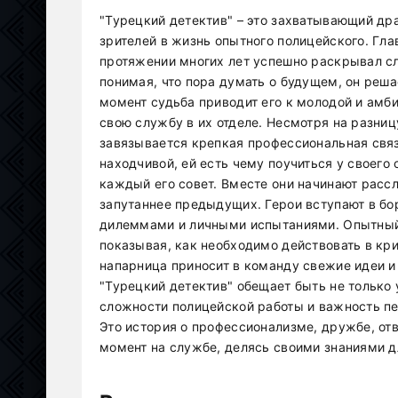
"Турецкий детектив" – это захватывающий др
зрителей в жизнь опытного полицейского. Гла
протяжении многих лет успешно раскрывал с
понимая, что пора думать о будущем, он реша
момент судьба приводит его к молодой и амби
свою службу в их отделе. Несмотря на разниц
завязывается крепкая профессиональная связ
находчивой, ей есть чему поучиться у своего 
каждый его совет. Вместе они начинают рассл
запутаннее предыдущих. Герои вступают в бо
дилеммами и личными испытаниями. Опытный 
показывая, как необходимо действовать в кри
напарница приносит в команду свежие идеи и
"Турецкий детектив" обещает быть не только
сложности полицейской работы и важность п
Это история о профессионализме, дружбе, от
момент на службе, делясь своими знаниями д