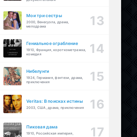
Мои три сестры
2000, Венесуэла, драма,
мелодрама
Гениальное ограбление
1910, Франция, короткометражка,
комедия
Нибелунги
1924, Германия, фэнтези, драма,
приключения
Veritas: В поисках истины
2003, США, драма, приключения
Пиковая дама
1910, Российская империя,