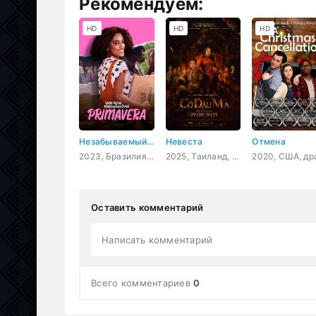
Рекомендуем:
HD
HD
HD
Незабываемый год: Весна
Невеста
Отмена
2023, Бразилия, мелодрама
2025, Таиланд, Вьетнам, ужасы
Оставить комментарий
Написать комментарий
Всего комментариев
0