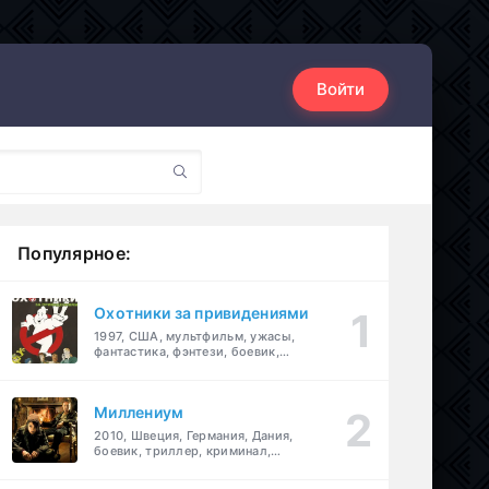
Войти
Популярное:
Охотники за привидениями
1997, США, мультфильм, ужасы,
фантастика, фэнтези, боевик,
комедия, приключения, семейный
Миллениум
2010, Швеция, Германия, Дания,
боевик, триллер, криминал,
детектив