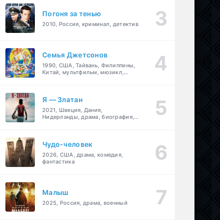
Погоня за тенью
2010, Россия, криминал, детектив
Семья Джетсонов
1990, США, Тайвань, Филиппины,
Китай, мультфильм, мюзикл,
фантастика, комедия, семейный
Я — Златан
2021, Швеция, Дания,
Нидерланды, драма, биография,
спорт
Чудо-человек
2026, США, драма, комедия,
фантастика
Малыш
2025, Россия, драма, военный