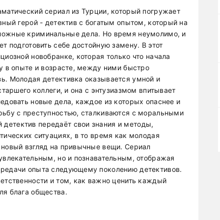
аматический сериал из Турции, который погружает
вный герой - детектив с богатым опытом, который на
ложные криминальные дела. Но время неумолимо, и
ет подготовить себе достойную замену. В этот
циозной новобранке, которая только что начала
у в опыте и возрасте, между ними быстро
ь. Молодая детективка оказывается умной и
старшего коллеги, и она с энтузиазмом впитывает
едовать новые дела, каждое из которых опаснее и
рьбу с преступностью, сталкиваются с моральными
детектив передаёт свои знания и методы,
тических ситуациях, в то время как молодая
 новый взгляд на привычные вещи. Сериал
 увлекательным, но и познавательным, отображая
ередачи опыта следующему поколению детективов.
ветственности и том, как важно ценить каждый
ля блага общества.