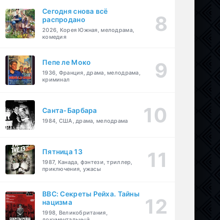
Сегодня снова всё
распродано
2026, Корея Южная, мелодрама,
комедия
Пепе ле Моко
1936, Франция, драма, мелодрама,
криминал
Санта-Барбара
1984, США, драма, мелодрама
Пятница 13
1987, Канада, фэнтези, триллер,
приключения, ужасы
BBC: Секреты Рейха. Тайны
нацизма
1998, Великобритания,
документальный