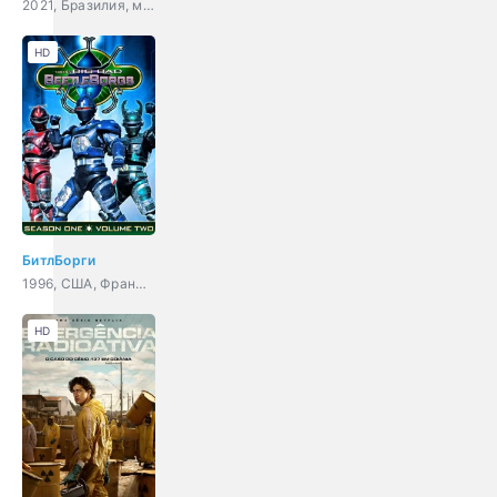
2021, Бразилия, мелодрама, комедия
HD
БитлБорги
1996, США, Франция, Япония, фантастика, фэнтези, боевик, комедия, приключения, семейный
HD