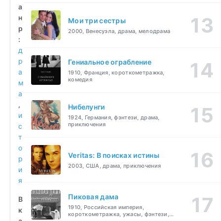
а
н
Мои три сестры
р
2000, Венесуэла, драма, мелодрама
:
д
р
Гениальное ограбление
а
1910, Франция, короткометражка,
комедия
м
а
,
Нибелунги
и
1924, Германия, фэнтези, драма,
приключения
с
т
о
Veritas: В поисках истины
р
2003, США, драма, приключения
и
я
Пиковая дама
В
1910, Российская империя,
к
короткометражка, ужасы, фэнтези,
а
драма