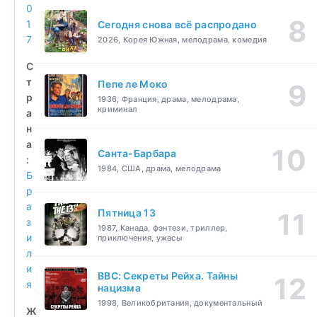
0
1
Сегодня снова всё распродано
7
2026, Корея Южная, мелодрама, комедия
С
т
Пепе ле Моко
р
1936, Франция, драма, мелодрама,
криминал
а
н
а
Санта-Барбара
:
1984, США, драма, мелодрама
Б
р
а
Пятница 13
з
1987, Канада, фэнтези, триллер,
и
приключения, ужасы
л
и
BBC: Секреты Рейха. Тайны
я
нацизма
1998, Великобритания, документальный
Ж