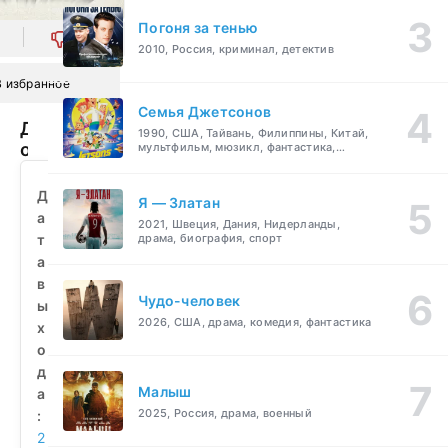
Погоня за тенью
0
2010, Россия, криминал, детектив
В избранное
Семья Джетсонов
Дети
1990, США, Тайвань, Филиппины, Китай,
отечества
мультфильм, мюзикл, фантастика,
комедия, семейный
(2017)
смотреть
Д
Я — Златан
бесплатно
а
2021, Швеция, Дания, Нидерланды,
т
драма, биография, спорт
а
в
Чудо-человек
ы
2026, США, драма, комедия, фантастика
х
о
д
Малыш
а
2025, Россия, драма, военный
:
2