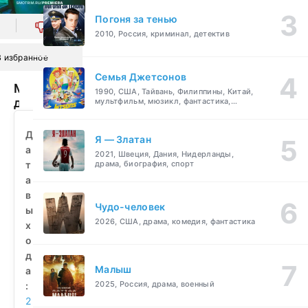
Погоня за тенью
0
2010, Россия, криминал, детектив
В избранное
Семья Джетсонов
Мелодия
1990, США, Тайвань, Филиппины, Китай,
для
мультфильм, мюзикл, фантастика,
комедия, семейный
двоих
(2024)
Д
Я — Златан
смотреть
а
2021, Швеция, Дания, Нидерланды,
бесплатно
т
драма, биография, спорт
а
в
Чудо-человек
ы
2026, США, драма, комедия, фантастика
х
о
д
Малыш
а
2025, Россия, драма, военный
:
2