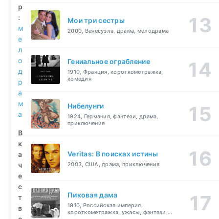
р
:
Мои три сестры
м
2000, Венесуэла, драма, мелодрама
е
л
о
Гениальное ограбление
д
1910, Франция, короткометражка,
комедия
р
а
м
Нибелунги
а
1924, Германия, фэнтези, драма,
приключения
В
к
Veritas: В поисках истины
а
ч
2003, США, драма, приключения
е
с
Пиковая дама
т
1910, Российская империя,
в
короткометражка, ужасы, фэнтези,
е
драма