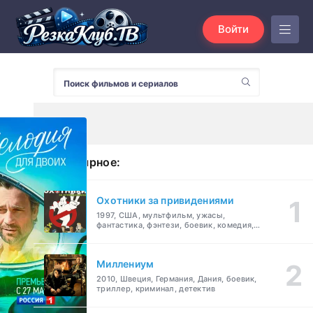
Войти
Популярное:
Охотники за привидениями
1997, США, мультфильм, ужасы,
фантастика, фэнтези, боевик, комедия,
приключения, семейный
Миллениум
2010, Швеция, Германия, Дания, боевик,
триллер, криминал, детектив