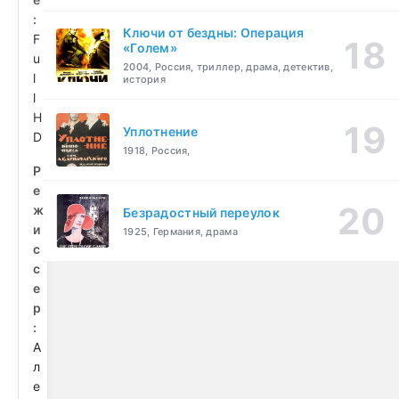
:
Ключи от бездны: Операция
F
«Голем»
u
2004, Россия, триллер, драма, детектив,
l
история
l
H
Уплотнение
D
1918, Россия,
Р
е
ж
Безрадостный переулок
и
1925, Германия, драма
с
с
е
р
:
А
л
е