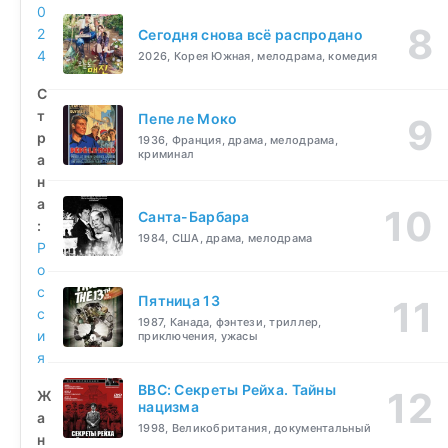
0
2
Сегодня снова всё распродано
4
2026, Корея Южная, мелодрама, комедия
С
т
Пепе ле Моко
р
1936, Франция, драма, мелодрама,
криминал
а
н
а
Санта-Барбара
:
1984, США, драма, мелодрама
Р
о
с
Пятница 13
с
1987, Канада, фэнтези, триллер,
и
приключения, ужасы
я
BBC: Секреты Рейха. Тайны
Ж
нацизма
а
1998, Великобритания, документальный
н