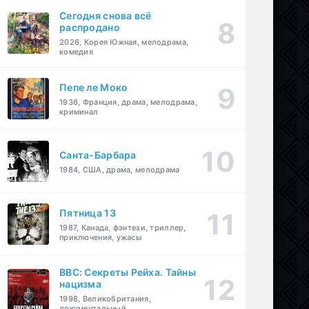
Сегодня снова всё
распродано
2026, Корея Южная, мелодрама,
комедия
Пепе ле Моко
1936, Франция, драма, мелодрама,
криминал
Санта-Барбара
1984, США, драма, мелодрама
Пятница 13
1987, Канада, фэнтези, триллер,
приключения, ужасы
BBC: Секреты Рейха. Тайны
нацизма
1998, Великобритания,
документальный