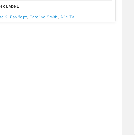
ек Буреш
с К. Ламберт
,
Caroline Smith
,
Айс-Ти