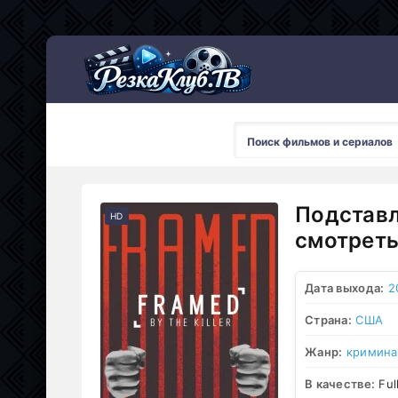
Мультсериалы
Подставл
HD
смотреть
Дата выхода:
2
Страна:
США
Жанр:
кримина
В качестве:
Ful