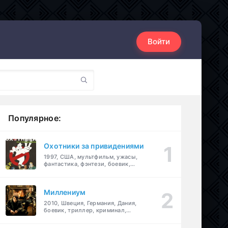
Войти
Популярное:
Охотники за привидениями
1997, США, мультфильм, ужасы,
фантастика, фэнтези, боевик,
комедия, приключения, семейный
Миллениум
2010, Швеция, Германия, Дания,
боевик, триллер, криминал,
детектив