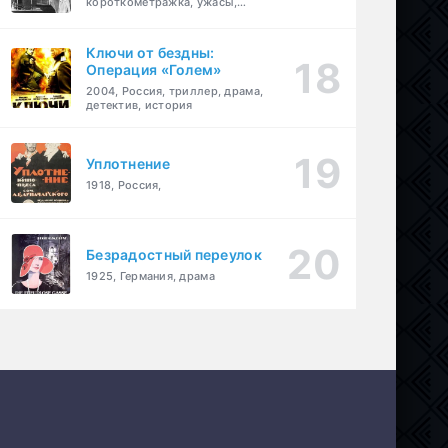
короткометражка, ужасы,
фэнтези, драма
Ключи от бездны:
Операция «Голем»
2004, Россия, триллер, драма,
детектив, история
Уплотнение
1918, Россия,
Безрадостный переулок
1925, Германия, драма