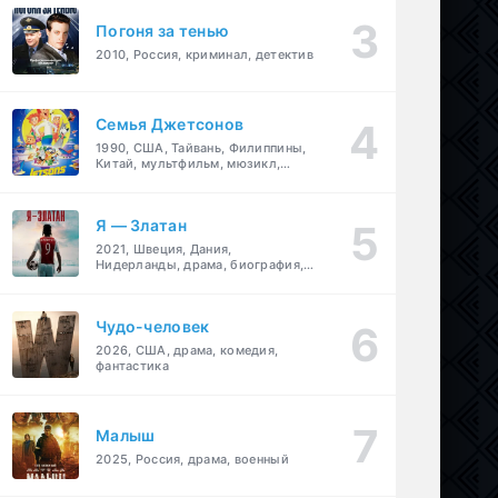
Погоня за тенью
2010, Россия, криминал, детектив
Семья Джетсонов
1990, США, Тайвань, Филиппины,
Китай, мультфильм, мюзикл,
фантастика, комедия, семейный
Я — Златан
2021, Швеция, Дания,
Нидерланды, драма, биография,
спорт
Чудо-человек
2026, США, драма, комедия,
фантастика
Малыш
2025, Россия, драма, военный