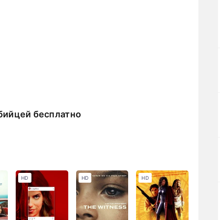
бийцей бесплатно
HD
HD
HD