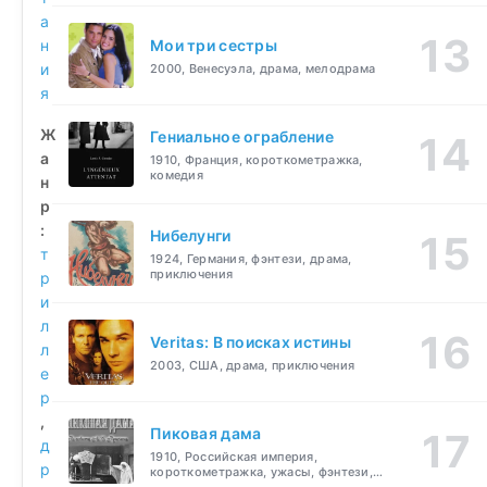
а
н
Мои три сестры
и
2000, Венесуэла, драма, мелодрама
я
Ж
Гениальное ограбление
а
1910, Франция, короткометражка,
комедия
н
р
:
Нибелунги
т
1924, Германия, фэнтези, драма,
приключения
р
и
л
Veritas: В поисках истины
л
2003, США, драма, приключения
е
р
,
Пиковая дама
д
1910, Российская империя,
р
короткометражка, ужасы, фэнтези,
драма