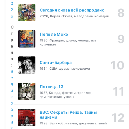
0
2
Сегодня снова всё распродано
6
2026, Корея Южная, мелодрама, комедия
С
т
Пепе ле Моко
р
1936, Франция, драма, мелодрама,
криминал
а
н
а
Санта-Барбара
:
1984, США, драма, мелодрама
В
е
л
Пятница 13
и
1987, Канада, фэнтези, триллер,
к
приключения, ужасы
о
б
BBC: Секреты Рейха. Тайны
р
нацизма
и
1998, Великобритания, документальный
т