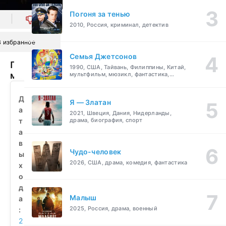
Погоня за тенью
0
2010, Россия, криминал, детектив
В избранное
Семья Джетсонов
Повелитель
1990, США, Тайвань, Филиппины, Китай,
мух
мультфильм, мюзикл, фантастика,
комедия, семейный
(2026)
смотреть
Д
Я — Златан
бесплатно
а
2021, Швеция, Дания, Нидерланды,
т
драма, биография, спорт
а
в
Чудо-человек
ы
2026, США, драма, комедия, фантастика
х
о
д
Малыш
а
2025, Россия, драма, военный
:
2