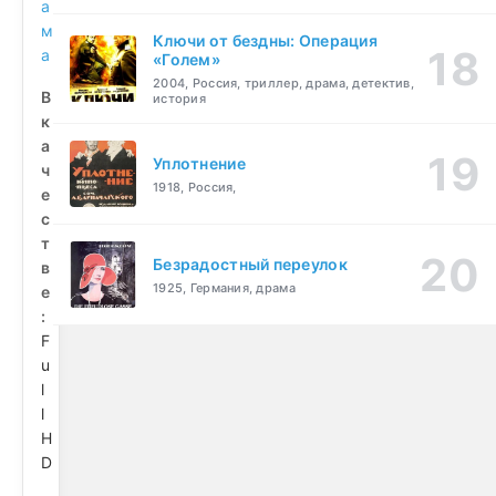
а
м
Ключи от бездны: Операция
а
«Голем»
2004, Россия, триллер, драма, детектив,
В
история
к
а
Уплотнение
ч
1918, Россия,
е
с
т
Безрадостный переулок
в
1925, Германия, драма
е
:
F
u
l
l
H
D