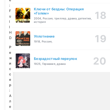
:
Ключи от бездны: Операция
F
«Голем»
u
2004, Россия, триллер, драма, детектив,
l
история
l
H
Уплотнение
D
1918, Россия,
Р
е
ж
Безрадостный переулок
и
1925, Германия, драма
с
с
е
р
:
А
л
е