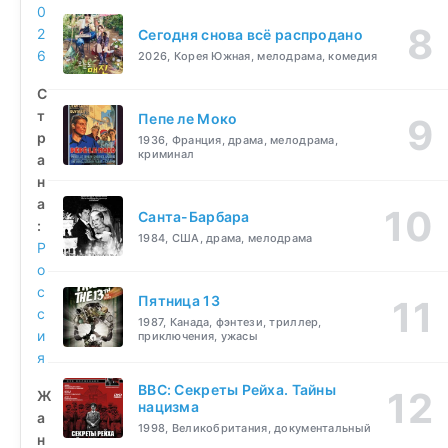
0
2
Сегодня снова всё распродано
6
2026, Корея Южная, мелодрама, комедия
С
т
Пепе ле Моко
р
1936, Франция, драма, мелодрама,
криминал
а
н
а
Санта-Барбара
:
1984, США, драма, мелодрама
Р
о
с
Пятница 13
с
1987, Канада, фэнтези, триллер,
и
приключения, ужасы
я
BBC: Секреты Рейха. Тайны
Ж
нацизма
а
1998, Великобритания, документальный
н