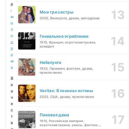
р
:
Мои три сестры
м
2000, Венесуэла, драма, мелодрама
е
л
о
Гениальное ограбление
д
1910, Франция, короткометражка,
комедия
р
а
м
Нибелунги
а
1924, Германия, фэнтези, драма,
приключения
В
к
Veritas: В поисках истины
а
ч
2003, США, драма, приключения
е
с
Пиковая дама
т
1910, Российская империя,
в
короткометражка, ужасы, фэнтези,
е
драма