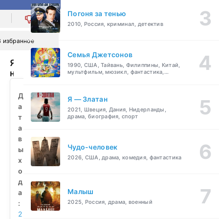
Погоня за тенью
0
2010, Россия, криминал, детектив
В избранное
Семья Джетсонов
Я
1990, США, Тайвань, Филиппины, Китай,
найду
мультфильм, мюзикл, фантастика,
комедия, семейный
тебя
через
Д
Я — Златан
года
а
2021, Швеция, Дания, Нидерланды,
(2026)
т
драма, биография, спорт
смотреть
а
бесплатно
в
Чудо-человек
ы
2026, США, драма, комедия, фантастика
х
о
д
Малыш
а
2025, Россия, драма, военный
:
2