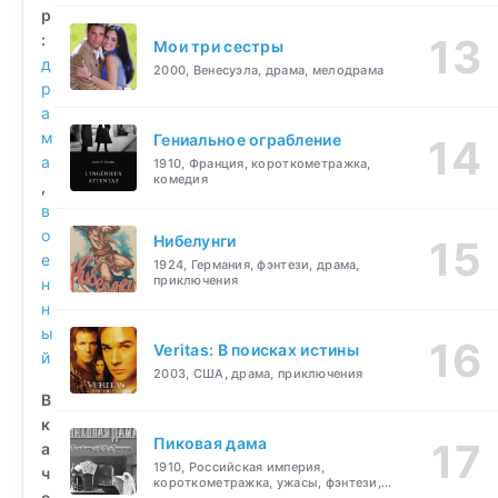
р
:
Мои три сестры
д
2000, Венесуэла, драма, мелодрама
р
а
м
Гениальное ограбление
а
1910, Франция, короткометражка,
комедия
,
в
о
Нибелунги
е
1924, Германия, фэнтези, драма,
приключения
н
н
ы
Veritas: В поисках истины
й
2003, США, драма, приключения
В
к
Пиковая дама
а
1910, Российская империя,
ч
короткометражка, ужасы, фэнтези,
е
драма