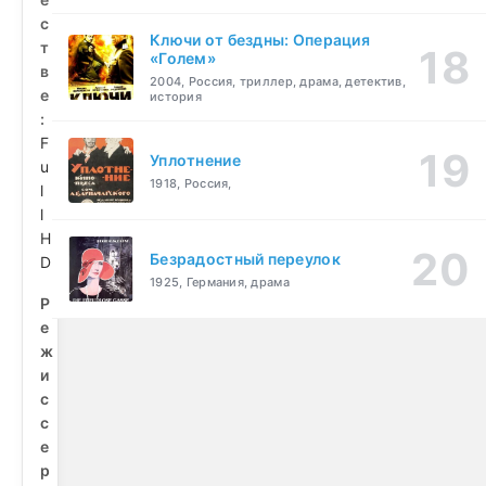
с
Ключи от бездны: Операция
т
«Голем»
в
2004, Россия, триллер, драма, детектив,
е
история
:
F
Уплотнение
u
1918, Россия,
l
l
H
Безрадостный переулок
D
1925, Германия, драма
Р
е
ж
и
с
с
е
р