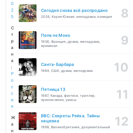
0
2
Сегодня снова всё распродано
5
2026, Корея Южная, мелодрама, комедия
С
т
Пепе ле Моко
р
1936, Франция, драма, мелодрама,
криминал
а
н
а
Санта-Барбара
:
1984, США, драма, мелодрама
Р
о
с
Пятница 13
с
1987, Канада, фэнтези, триллер,
и
приключения, ужасы
я
BBC: Секреты Рейха. Тайны
Ж
нацизма
а
1998, Великобритания, документальный
н