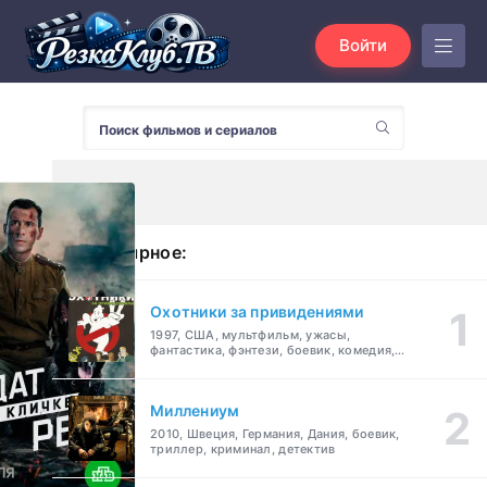
Войти
Популярное:
Охотники за привидениями
1997, США, мультфильм, ужасы,
фантастика, фэнтези, боевик, комедия,
приключения, семейный
Миллениум
2010, Швеция, Германия, Дания, боевик,
триллер, криминал, детектив