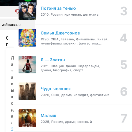
Погоня за тенью
0
2010, Россия, криминал, детектив
В избранное
Семья Джетсонов
Солдат
1990, США, Тайвань, Филиппины, Китай,
по
мультфильм, мюзикл, фантастика,
комедия, семейный
кличке
Рекс
Д
Я — Златан
(2025)
а
2021, Швеция, Дания, Нидерланды,
смотреть
т
драма, биография, спорт
бесплатно
а
в
Чудо-человек
ы
2026, США, драма, комедия, фантастика
х
о
д
Малыш
а
2025, Россия, драма, военный
:
2