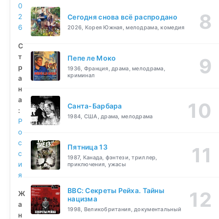
0
2
Сегодня снова всё распродано
6
2026, Корея Южная, мелодрама, комедия
С
т
Пепе ле Моко
р
1936, Франция, драма, мелодрама,
криминал
а
н
а
Санта-Барбара
:
1984, США, драма, мелодрама
Р
о
с
Пятница 13
с
1987, Канада, фэнтези, триллер,
и
приключения, ужасы
я
BBC: Секреты Рейха. Тайны
Ж
нацизма
а
1998, Великобритания, документальный
н