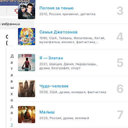
Погоня за тенью
0
2010, Россия, криминал, детектив
В избранное
Семья Джетсонов
Однофамильцы
1990, США, Тайвань, Филиппины, Китай,
(2026)
мультфильм, мюзикл, фантастика,
комедия, семейный
смотреть
бесплатно
Д
Я — Златан
а
2021, Швеция, Дания, Нидерланды,
т
драма, биография, спорт
а
в
Чудо-человек
ы
2026, США, драма, комедия, фантастика
х
о
д
Малыш
а
2025, Россия, драма, военный
:
2