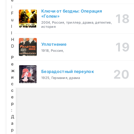
:
Ключи от бездны: Операция
F
«Голем»
u
2004, Россия, триллер, драма, детектив,
l
история
l
H
Уплотнение
D
1918, Россия,
Р
е
ж
Безрадостный переулок
и
1925, Германия, драма
с
с
е
р
:
Д
а
р