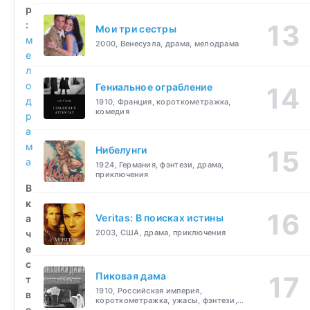
р
:
Мои три сестры
м
2000, Венесуэла, драма, мелодрама
е
л
о
Гениальное ограбление
д
1910, Франция, короткометражка,
комедия
р
а
м
Нибелунги
а
1924, Германия, фэнтези, драма,
приключения
В
к
Veritas: В поисках истины
а
ч
2003, США, драма, приключения
е
с
Пиковая дама
т
1910, Российская империя,
в
короткометражка, ужасы, фэнтези,
е
драма