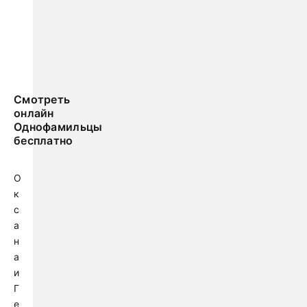
Смотреть
онлайн
Однофамильцы
бесплатно
О
к
с
а
н
а
и
Г
е