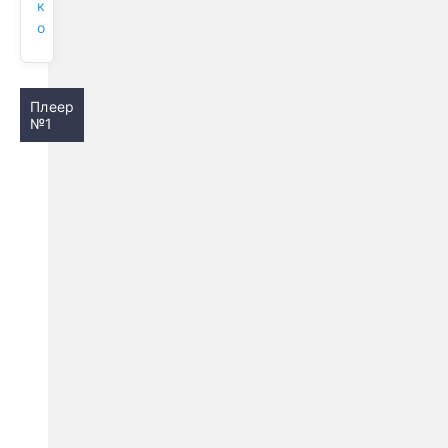
к
о
Плеер
№1