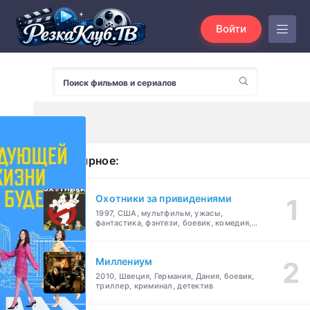
Войти
Популярное:
Охотники за привидениями
1997, США, мультфильм, ужасы,
фантастика, фэнтези, боевик, комедия,
приключения, семейный
Миллениум
2010, Швеция, Германия, Дания, боевик,
триллер, криминал, детектив