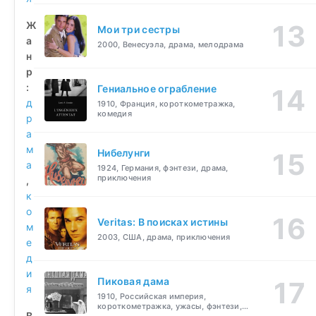
Ж
Мои три сестры
а
2000, Венесуэла, драма, мелодрама
н
р
:
Гениальное ограбление
д
1910, Франция, короткометражка,
комедия
р
а
м
Нибелунги
а
1924, Германия, фэнтези, драма,
приключения
,
к
о
Veritas: В поисках истины
м
2003, США, драма, приключения
е
д
и
Пиковая дама
я
1910, Российская империя,
короткометражка, ужасы, фэнтези,
В
драма