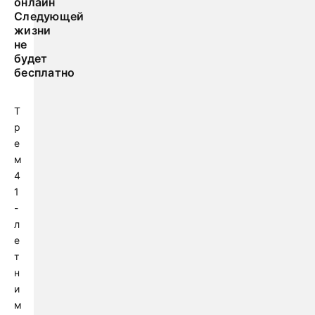
онлайн
Следующей
жизни
не
будет
бесплатно
Т
р
е
м
4
1
-
л
е
т
н
и
м