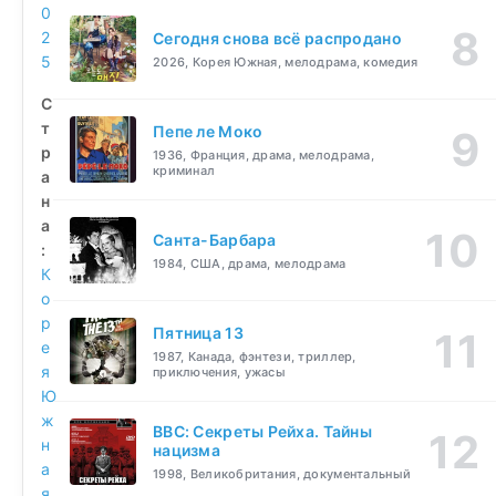
0
2
Сегодня снова всё распродано
5
2026, Корея Южная, мелодрама, комедия
С
т
Пепе ле Моко
р
1936, Франция, драма, мелодрама,
криминал
а
н
а
Санта-Барбара
:
1984, США, драма, мелодрама
К
о
р
Пятница 13
е
1987, Канада, фэнтези, триллер,
я
приключения, ужасы
Ю
ж
BBC: Секреты Рейха. Тайны
н
нацизма
а
1998, Великобритания, документальный
я