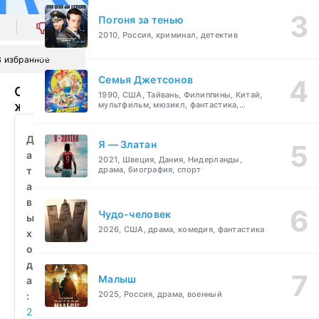
Погоня за тенью
0
2010, Россия, криминал, детектив
В избранное
Семья Джетсонов
Следующей
1990, США, Тайвань, Филиппины, Китай,
жизни
мультфильм, мюзикл, фантастика,
комедия, семейный
не
будет
Д
Я — Златан
(2025)
а
2021, Швеция, Дания, Нидерланды,
смотреть
т
драма, биография, спорт
бесплатно
а
в
Чудо-человек
ы
2026, США, драма, комедия, фантастика
х
о
д
Малыш
а
2025, Россия, драма, военный
:
2