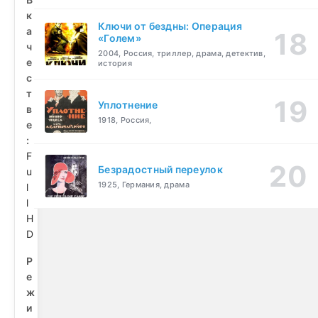
к
Ключи от бездны: Операция
а
«Голем»
ч
2004, Россия, триллер, драма, детектив,
е
история
с
т
Уплотнение
в
1918, Россия,
е
:
F
Безрадостный переулок
u
1925, Германия, драма
l
l
H
D
Р
е
ж
и