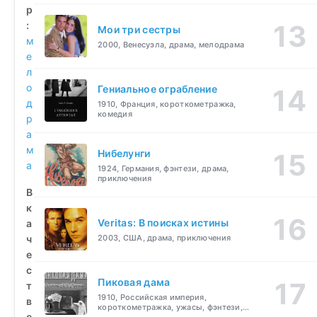
р
:
Мои три сестры
м
2000, Венесуэла, драма, мелодрама
е
л
о
Гениальное ограбление
д
1910, Франция, короткометражка,
комедия
р
а
м
Нибелунги
а
1924, Германия, фэнтези, драма,
приключения
В
к
Veritas: В поисках истины
а
ч
2003, США, драма, приключения
е
с
Пиковая дама
т
1910, Российская империя,
в
короткометражка, ужасы, фэнтези,
е
драма