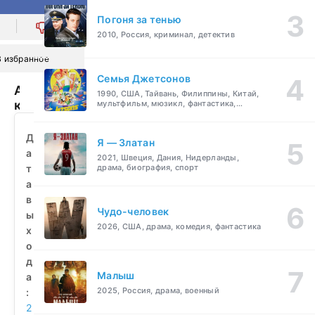
Погоня за тенью
0
2010, Россия, криминал, детектив
В избранное
Семья Джетсонов
А
1990, США, Тайвань, Филиппины, Китай,
как
мультфильм, мюзикл, фантастика,
комедия, семейный
иначе
(2026)
Д
Я — Златан
смотреть
а
2021, Швеция, Дания, Нидерланды,
бесплатно
т
драма, биография, спорт
а
в
Чудо-человек
ы
2026, США, драма, комедия, фантастика
х
о
д
Малыш
а
2025, Россия, драма, военный
:
2