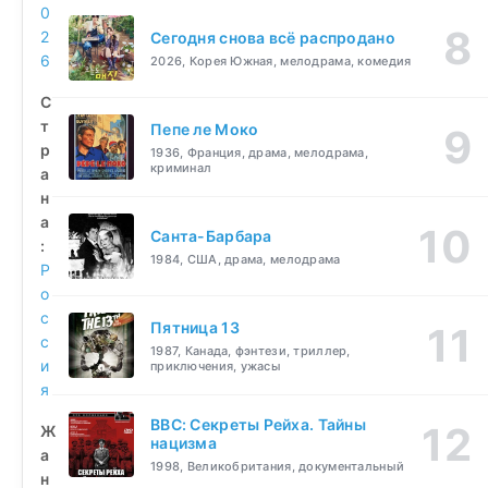
0
2
Сегодня снова всё распродано
6
2026, Корея Южная, мелодрама, комедия
С
т
Пепе ле Моко
р
1936, Франция, драма, мелодрама,
криминал
а
н
а
Санта-Барбара
:
1984, США, драма, мелодрама
Р
о
с
Пятница 13
с
1987, Канада, фэнтези, триллер,
и
приключения, ужасы
я
BBC: Секреты Рейха. Тайны
Ж
нацизма
а
1998, Великобритания, документальный
н