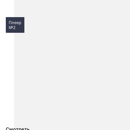
Плеер
№2
Смотреть