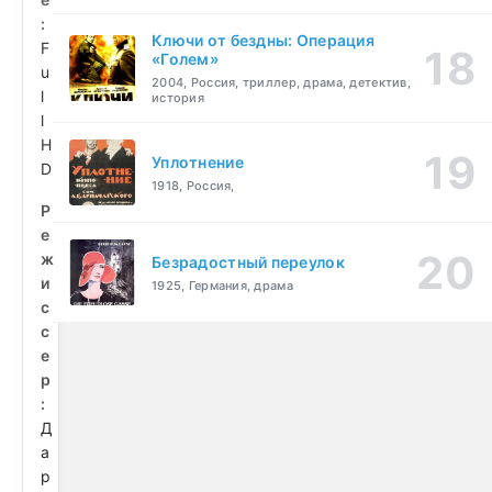
:
Ключи от бездны: Операция
F
«Голем»
u
2004, Россия, триллер, драма, детектив,
l
история
l
H
Уплотнение
D
1918, Россия,
Р
е
ж
Безрадостный переулок
и
1925, Германия, драма
с
с
е
р
:
Д
а
р