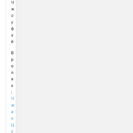
Ч
ж
о
у
ф
э
й
В
р
о
л
я
х
:
Ч
ж
а
о
Ц
з