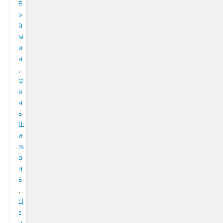
В
э
й
м
и
н
,
Ф
а
н
ь
Ш
и
ж
а
н
ь
,
Ц
з
и