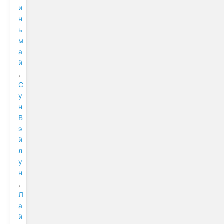
и
н
ь
м
а
й
,
С
у
н
В
э
й
л
у
н
,
Л
а
й